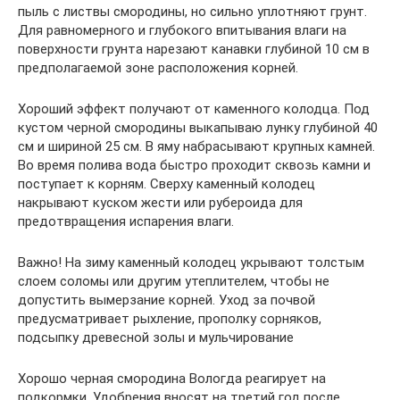
пыль с листвы смородины, но сильно уплотняют грунт.
Для равномерного и глубокого впитывания влаги на
поверхности грунта нарезают канавки глубиной 10 см в
предполагаемой зоне расположения корней.
Хороший эффект получают от каменного колодца. Под
кустом черной смородины выкапываю лунку глубиной 40
см и шириной 25 см. В яму набрасывают крупных камней.
Во время полива вода быстро проходит сквозь камни и
поступает к корням. Сверху каменный колодец
накрывают куском жести или рубероида для
предотвращения испарения влаги.
Важно! На зиму каменный колодец укрывают толстым
слоем соломы или другим утеплителем, чтобы не
допустить вымерзание корней. Уход за почвой
предусматривает рыхление, прополку сорняков,
подсыпку древесной золы и мульчирование
Хорошо черная смородина Вологда реагирует на
подкормки. Удобрения вносят на третий год после