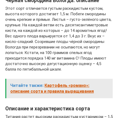
Чёрная смородина Вологда: описание
Этот сорт отличается густым раскидистым кустом,
высота которого достигает 1,5 м. Побеги смородины
очень крепкие и прямые. Листья – густо-зелёного цвета,
крупные. На каждой ветви есть десятисантиметровые
кисти, на каждой из которых – до 14 ароматных ягод!
Вес одного плода варьируется от 1,4 до 3 г. Вкус их –
кисло-сладкий. Созревшие плоды чёрной смородины
Вологда при перезревании не осыпаются, но могут
лопаться. Кстати, на 100 граммов спелых ягод
приходится порядка 140 мг витамина С! Плоды имеют
достаточно высокую дегустационную оценку – 4,5
балла по пятибалльной шкале.
Читайте также:
Картофель «романо»:
описание сорта и правила выращивания
Описание и характеристика сорта
Титания растет высоким раскидистым кустарником – 1,5