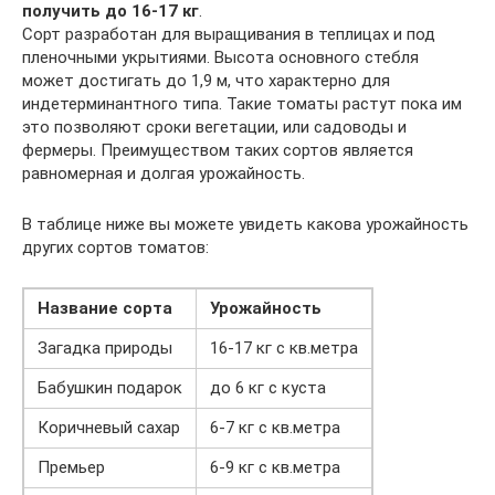
получить до 16-17 кг
.
Сорт разработан для выращивания в теплицах и под
пленочными укрытиями. Высота основного стебля
может достигать до 1,9 м, что характерно для
индетерминантного типа. Такие томаты растут пока им
это позволяют сроки вегетации, или садоводы и
фермеры. Преимуществом таких сортов является
равномерная и долгая урожайность.
В таблице ниже вы можете увидеть какова урожайность
других сортов томатов:
Название сорта
Урожайность
Загадка природы
16-17 кг с кв.метра
Бабушкин подарок
до 6 кг с куста
Коричневый сахар
6-7 кг с кв.метра
Премьер
6-9 кг с кв.метра