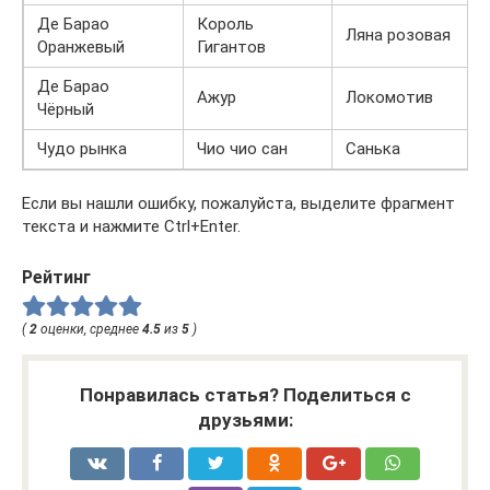
Де Барао
Король
Ляна розовая
Оранжевый
Гигантов
Де Барао
Ажур
Локомотив
Чёрный
Чудо рынка
Чио чио сан
Санька
Если вы нашли ошибку, пожалуйста, выделите фрагмент
текста и нажмите Ctrl+Enter.
Рейтинг
(
2
оценки, среднее
4.5
из
5
)
Понравилась статья? Поделиться с
друзьями: