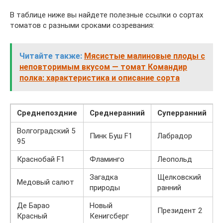
В таблице ниже вы найдете полезные ссылки о сортах
томатов с разными сроками созревания:
Читайте также:
Мясистые малиновые плоды с
неповторимым вкусом — томат Командир
полка: характеристика и описание сорта
Среднепоздние
Среднеранний
Суперранний
Волгоградский 5
Пинк Буш F1
Лабрадор
95
Краснобай F1
Фламинго
Леопольд
Загадка
Щелковский
Медовый салют
природы
ранний
Де Барао
Новый
Президент 2
Красный
Кенигсберг