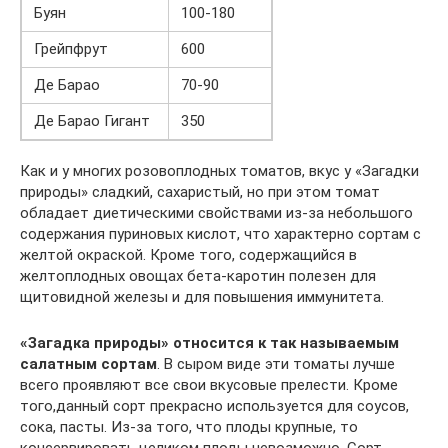
Буян
100-180
Грейпфрут
600
Де Барао
70-90
Де Барао Гигант
350
Как и у многих розовоплодных томатов, вкус у «Загадки
природы» сладкий, сахаристый, но при этом томат
обладает диетическими свойствами из-за небольшого
содержания пуриновых кислот, что характерно сортам с
желтой окраской. Кроме того, содержащийся в
желтоплодных овощах бета-каротин полезен для
щитовидной железы и для повышения иммунитета.
«Загадка природы» относится к так называемым
салатным сортам
. В сыром виде эти томаты лучше
всего проявляют все свои вкусовые прелести. Кроме
того,данный сорт прекрасно используется для соусов,
сока, пасты. Из-за того, что плоды крупные, то
консервировать целиком плоды невозможно. Сорт