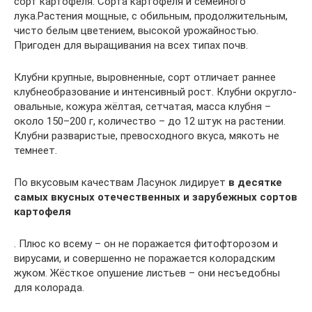
сорт картофеля. Сорта картофеля и семейного
лука.Растения мощные, с обильным, продолжительным,
чисто белым цветением, высокой урожайностью.
Пригоден для выращивания на всех типах почв.
Клубни крупные, выровненные, сорт отличает раннее
клубнеобразование и интенсивный рост. Клубни округло-
овальные, кожура жёлтая, сетчатая, масса клубня –
около 150–200 г, количество – до 12 штук на растении.
Клубни разваристые, превосходного вкуса, мякоть не
темнеет.
По вкусовым качествам Ласунок лидирует
в десятке
самых вкусных отечественных и зарубежных сортов
картофеля
. Плюс ко всему – он не поражается фитофторозом и
вирусами, и совершенно не поражается колорадским
жуком. Жёсткое опушение листьев – они несъедобны
для колорада.