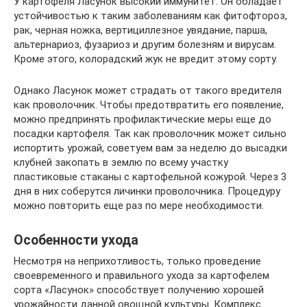
У картофеля Ласунок высокий иммунитет. Он обладает
устойчивостью к таким заболеваниям как фитофтороз,
рак, черная ножка, вертициллезное увядание, парша,
альтернариоз, фузариоз и другим болезням и вирусам.
Кроме этого, колорадский жук не вредит этому сорту.
Однако Ласунок может страдать от такого вредителя
как проволочник. Чтобы предотвратить его появление,
можно предпринять профилактические меры еще до
посадки картофеля. Так как проволочник может сильно
испортить урожай, советуем вам за неделю до высадки
клубней закопать в землю по всему участку
пластиковые стаканы с картофельной кожурой. Через 3
дня в них соберутся личинки проволочника. Процедуру
можно повторить еще раз по мере необходимости.
Особенности ухода
Несмотря на неприхотливость, только проведение
своевременного и правильного ухода за картофелем
сорта «Ласунок» способствует получению хорошей
урожайности данной овощной культуры. Комплекс