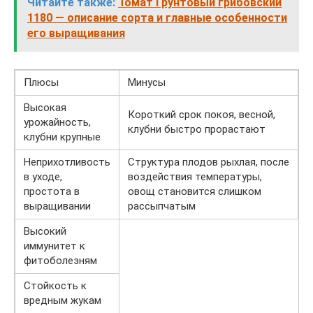
Читайте также:
Томат Грунтовый грибовский
1180 — описание сорта и главные особенности
его выращивания
Плюсы
Минусы
Высокая
Короткий срок покоя, весной,
урожайность,
клубни быстро прорастают
клубни крупные
Неприхотливость
Структура плодов рыхлая, после
в уходе,
воздействия температуры,
простота в
овощ становится слишком
выращивании
рассыпчатым
Высокий
иммунитет к
фитоболезням
Стойкость к
вредным жукам