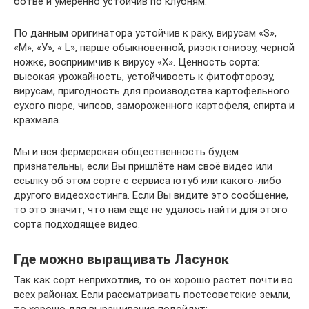
ботве и умеренно устойчив по клубням.
По данным оригинатора устойчив к раку, вирусам «S»,
«М», «У», « L», парше обыкновенной, ризоктониозу, черной
ножке, восприимчив к вирусу «Х». Ценность сорта:
высокая урожайность, устойчивость к фитофторозу,
вирусам, пригодность для производства картофельного
сухого пюре, чипсов, замороженного картофеля, спирта и
крахмала.
Мы и вся фермерская общественность будем
признательны, если Вы пришлёте нам своё видео или
ссылку об этом сорте с сервиса ютуб или какого-либо
другого видеохостинга. Если Вы видите это сообщение,
то это значит, что нам ещё не удалось найти для этого
сорта подходящее видео.
Где можно выращивать Ласунок
Так как сорт неприхотлив, то он хорошо растет почти во
всех районах. Если рассматривать постсоветские земли,