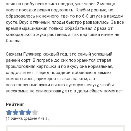
взял на пробу несколько плодов, уже через 2 месяца
после посадки решил подкопать. Клубни ровные, но
образовалось их немного, где-то по 6-8 штук на каждом
кусте. Вкус отличный, плоды быстро разварились. За все
время выращивания только обрабатывал 2 раза от
колорадского жука растения, а так картошка ничем не
болела.
Сажаем Гулливер каждый год, это самый успешный
ранний сорт. В погребе до сих пор хранится старая
прошлогодняя картошка и по вкусу она нормальная,
сладости нет. Перед посадкой добавляю в землю
немного золы, примерно стакан на кв.м, а в
заготовленные лунки сыплю луковую шелуху, чтобы
насекомые не ели картошку, это в дальнейшем помогает.
Рейтинг
(
1
оценка, среднее
4
из
5
)