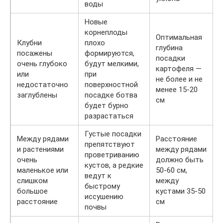
воды
Новые
корнеплоды
Оптимальная
Клубни
плохо
глубина
посажены
формируются,
посадки
очень глубоко
будут мелкими,
картофеля —
или
при
не более и не
недостаточно
поверхностной
менее 15-20
заглублены
посадке ботва
см
будет бурно
разрастаться
Густые посадки
Между рядами
Расстояние
препятствуют
и растениями
между рядами
проветриванию
очень
должно быть
кустов, а редкие
маленькое или
50-60 см,
ведут к
слишком
между
быстрому
большое
кустами 35-50
иссушению
расстояние
см
почвы