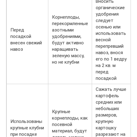
Вносить
органические
удобрения
Корнеплоды,
следует
перекормленные
осенью или
Перед
азотными
использовать
посадкой
удобрениями,
весной
внесен свежий
будут активно
перепревший
навоз
наращивать
навоз, внося
зеленую массу,
его по 1 ведру
но не клубни
на 2 кв. м
перед
посадкой
Сажать лучше
картофель
средних или
небольших
Крупные
размеров,
корнеплоды, как
Использованы
крупную
посевной
крупные клубни
картошку
материал, будут
при посадке
разрезают на