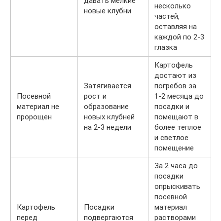
давать мелкие
несколько
новые клубни
частей,
оставляя на
каждой по 2-3
глазка
Картофель
достают из
Затягивается
погребов за
Посевной
рост и
1-2 месяца до
материал не
образование
посадки и
пророщен
новых клубней
помещают в
на 2-3 недели
более теплое
и светлое
помещение
За 2 часа до
посадки
опрыскивать
посевной
Картофель
Посадки
материал
перед
подвергаются
растворами