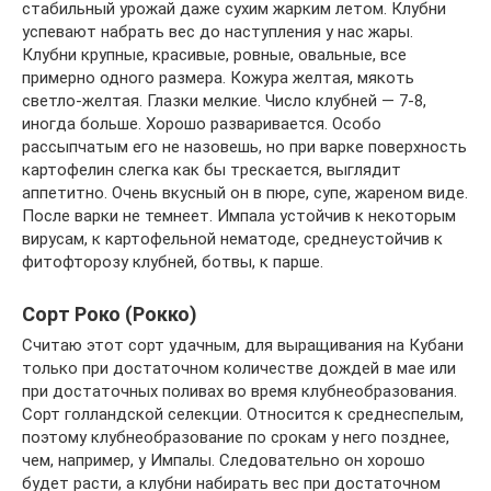
стабильный урожай даже сухим жарким летом. Клубни
успевают набрать вес до наступления у нас жары.
Клубни крупные, красивые, ровные, овальные, все
примерно одного размера. Кожура желтая, мякоть
светло-желтая. Глазки мелкие. Число клубней — 7-8,
иногда больше. Хорошо разваривается. Особо
рассыпчатым его не назовешь, но при варке поверхность
картофелин слегка как бы трескается, выглядит
аппетитно. Очень вкусный он в пюре, супе, жареном виде.
После варки не темнеет. Импала устойчив к некоторым
вирусам, к картофельной нематоде, среднеустойчив к
фитофторозу клубней, ботвы, к парше.
Сорт Роко (Рокко)
Считаю этот сорт удачным, для выращивания на Кубани
только при достаточном количестве дождей в мае или
при достаточных поливах во время клубнеобразования.
Сорт голландской селекции. Относится к среднеспелым,
поэтому клубнеобразование по срокам у него позднее,
чем, например, у Импалы. Следовательно он хорошо
будет расти, а клубни набирать вес при достаточном