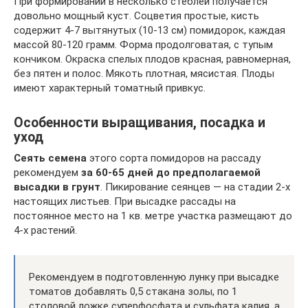
При формировании в несколько стеблей получается
довольно мощный куст. Соцветия простые, кисть
содержит 4-7 вытянутых (10-13 см) помидорок, каждая
массой 80-120 грамм. Форма продолговатая, с тупым
кончиком. Окраска спелых плодов красная, равномерная,
без пятен и полос. Мякоть плотная, мясистая. Плоды
имеют характерный томатный привкус.
Особенности выращивания, посадка и
уход
Сеять семена
этого сорта помидоров на рассаду
рекомендуем
за 60-65 дней до предполагаемой
высадки в грунт
. Пикирование сеянцев — на стадии 2-х
настоящих листьев. При высадке рассады на
постоянное место на 1 кв. метре участка размещают до
4-х растений.
Рекомендуем в подготовленную лунку при высадке
томатов добавлять 0,5 стакана золы, по 1
столовой ложке суперфосфата и сульфата калия, а