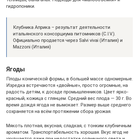
гидропоники.
Клубника Априка – результат деятельности
итальянского консорциума питомников (С.I.V.).
Официально продается через Salvi vivai (Италия) и
Mazzoni (Италия)
Ягоды
Плоды конической формы, в большей массе одномерные.
Изредка встречаются «двойные», просто огромные, на
радость детям, к досаде промышленников. Цвет ярко-
красный, кожица с глянцем. Средний вес плода — 30 г. Во
время дождя ягода не вымокает. Размер выше среднего
сохраняется на всём протяжении сбора урожая.
Мякоть плотная, вкусная, сладкая, с тонким клубничным
ароматом. Транспортабельность хорошая. Вкус ягод не
ухудшается даже при недостатке солнечного света и