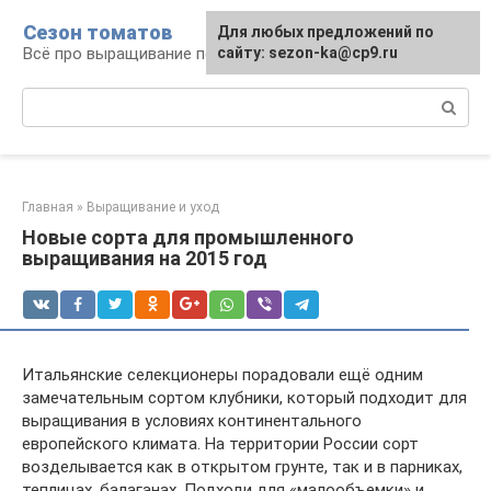
Перейти
Сезон томатов
Для любых предложений по
к
Всё про выращивание помидоров
сайту: sezon-ka@cp9.ru
контенту
Поиск:
Главная
»
Выращивание и уход
Новые сорта для промышленного
выращивания на 2015 год
Итальянские селекционеры порадовали ещё одним
замечательным сортом клубники, который подходит для
выращивания в условиях континентального
европейского климата. На территории России сорт
возделывается как в открытом грунте, так и в парниках,
теплицах, балаганах. Подходи для «малообъемки» и