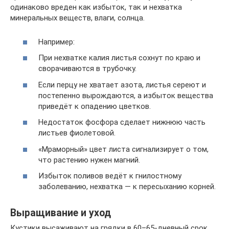
одинаково вреден как избыток, так и нехватка
минеральных веществ, влаги, солнца.
Например:
При нехватке калия листья сохнут по краю и
сворачиваются в трубочку.
Если перцу не хватает азота, листья сереют и
постепенно вырождаются, а избыток вещества
приведёт к опадению цветков.
Недостаток фосфора сделает нижнюю часть
листьев фиолетовой.
«Мраморный» цвет листа сигнализирует о том,
что растению нужен магний.
Избыток поливов ведёт к гнилостному
заболеванию, нехватка — к пересыханию корней.
Выращивание и уход
Кустики высаживают на грядки в 60–65-дневный срок.