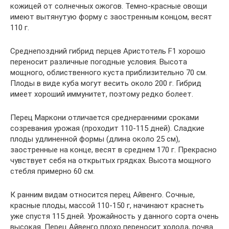
кожицей от солнечных ожогов. Темно-красные овощи
имеют вытянутую форму с заостренным концом, весят
110 г.
Среднепоздний гибрид перцев Аристотель F1 хорошо
переносит различные погодные условия. Высота
мощного, облиственного куста приблизительно 70 см.
Плоды в виде куба могут весить около 200 г. Гибрид
имеет хороший иммунитет, поэтому редко болеет.
Перец Маркони отличается среднеранними сроками
созревания урожая (проходит 110-115 дней). Сладкие
плоды удлиненной формы (длина около 25 см),
заостренные на конце, весят в среднем 170 г. Прекрасно
чувствует себя на открытых грядках. Высота мощного
стебля примерно 60 см.
К ранним видам относится перец Айвенго. Сочные,
красные плоды, массой 110-150 г, начинают краснеть
уже спустя 115 дней. Урожайность у данного сорта очень
высокая. Перец Айвенго плохо переносит холода, почва