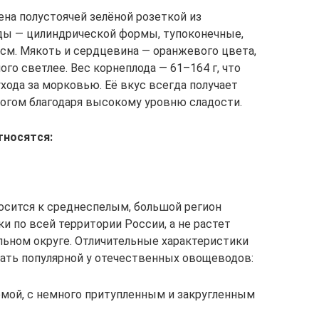
ена полустоячей зелёной розеткой из
ды — цилиндрической формы, тупоконечные,
 см. Мякоть и сердцевина — оранжевого цвета,
го светлее. Вес корнеплода — 61–164 г, что
ухода за морковью. Её вкус всегда получает
огом благодаря высокому уровню сладости.
тносятся:
носится к среднеспелым, большой регион
ки по всей территории России, а не растет
ьном округе. Отличительные характеристики
ать популярной у отечественных овощеводов:
мой, с немного притупленным и закругленным