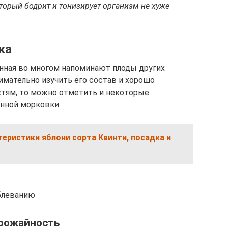
орый бодрит и тонизирует организм не хуже
ка
ная во многом напоминают плоды других
нимательно изучить его состав и хорошо
тям, то можно отметить и некоторые
нной морковки.
теристики яблони сорта Квинти, посадка и
еблеванию
урожайность