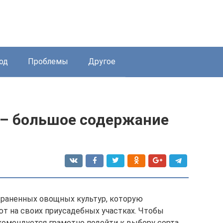
од
Проблемы
Другое
 – большое содержание
траненных овощных культур, которую
т на своих приусадебных участках. Чтобы
омендуется грамотно подойти к выбору сорта.