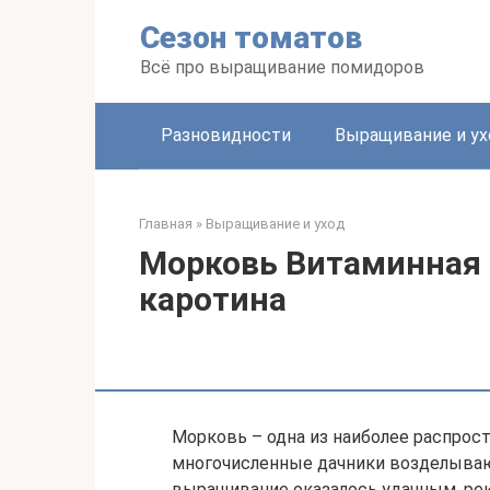
Перейти
Сезон томатов
к
контенту
Всё про выращивание помидоров
Разновидности
Выращивание и ух
Главная
»
Выращивание и уход
Морковь Витаминная
каротина
Морковь – одна из наиболее распрос
многочисленные дачники возделываю
выращивание оказалось удачным, рек