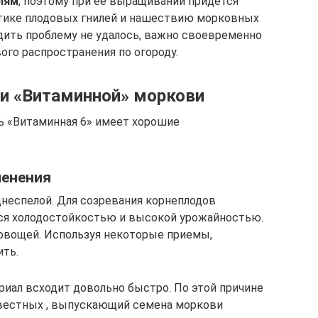
лям
, поэтому при её выращивании придётся
тике плодовых гнилей и нашествию морковных
едить проблему не удалось, важно своевременно
вого распространения по огороду.
и «Витаминной» моркови
ь «Витаминная 6» имеет хорошие
менения
неспелой. Для созревания корнеплодов
ется холодостойкостью и высокой урожайностью.
 овощей. Используя некоторые приемы,
ть.
иал всходит довольно быстро. По этой причине
звестных , выпускающий семена моркови