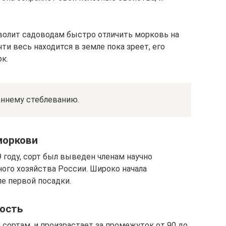
зволит садоводам быстро отличить морковь на
очти весь находится в земле пока зреет, его
к.
аннему стеблеванию.
моркови
 году, сорт был выведен членам научно
ого хозяйства России. Широко начала
ле первой посадки.
ность
сортам, и произрастает за промежуток от 90 до