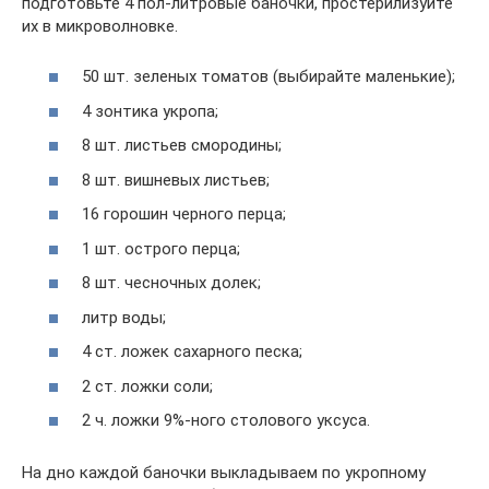
подготовьте 4 пол-литровые баночки, простерилизуйте
их в микроволновке.
50 шт. зеленых томатов (выбирайте маленькие);
4 зонтика укропа;
8 шт. листьев смородины;
8 шт. вишневых листьев;
16 горошин черного перца;
1 шт. острого перца;
8 шт. чесночных долек;
литр воды;
4 ст. ложек сахарного песка;
2 ст. ложки соли;
2 ч. ложки 9%-ного столового уксуса.
На дно каждой баночки выкладываем по укропному