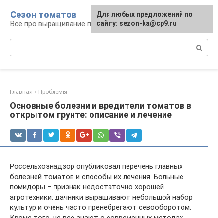
Перейти
Сезон томатов
Для любых предложений по
к
Всё про выращивание помидоров
сайту: sezon-ka@cp9.ru
контенту
Поиск:
Главная
»
Проблемы
Основные болезни и вредители томатов в
открытом грунте: описание и лечение
Россельхознадзор опубликовал перечень главных
болезней томатов и способы их лечения. Больные
помидоры – признак недостаточно хорошей
агротехники: дачники выращивают небольшой набор
культур и очень часто пренебрегают севооборотом.
Кроме того, не все знают о современных методах