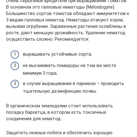
Очень серьезные вредители при выращивании томатов.
В основном это галловые нематоды (Meloidogyne).
Большинство сортов томатов обладают иммунитетом к
3 видам галловых нематод. Нематоды атакуют корни,
вызывая огрубение. Зараженные растения ослаблены в
росте, дают меньшую урожайность. Удаление нематод
осуществить сложно. Рекомендуется:
выращивать устойчивые сорта;
не высаживать помидоры на том же месте
минимум 3 года;
в случае выращивания в парниках – проводить
тщательную дезинфекцию почвы.
В органическом земледелии стоит использовать
посадку бархатца, в котором есть токсичные
соединения для нематод.
Защитить нежные побеги и обеспечить хорошую