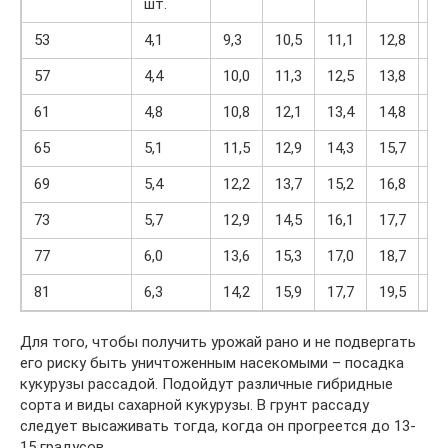
шт.
53
4,1
9,3
10,5
11,1
12,8
14
57
4,4
10,0
11,3
12,5
13,8
15
61
4,8
10,8
12,1
13,4
14,8
16
65
5,1
11,5
12,9
14,3
15,7
17
69
5,4
12,2
13,7
15,2
16,8
18
73
5,7
12,9
14,5
16,1
17,7
19
77
6,0
13,6
15,3
17,0
18,7
20
81
6,3
14,2
15,9
17,7
19,5
21
Для того, чтобы получить урожай рано и не подвергать
его риску быть уничтоженным насекомыми – посадка
кукурузы рассадой. Подойдут различные гибридные
сорта и виды сахарной кукурузы. В грунт рассаду
следует высаживать тогда, когда он прогреется до 13-
15 градусов.