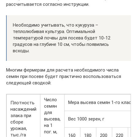
рассчитывается согласно инструкции.
Необходимо учитывать, что кукуруза –
теплолюбивая культура. Оптимальной
температурой почвы для посева будет 10-12
градусов на глубине 10 см, чтобы появились
всходы.
Многим фермерам для расчета необходимого числа
семян при посеве будет практично воспользоваться
следующей сводкой:
Число
Мера высева семян 1-го класса,
Плотность
семян
насаждений
для
злака при
высева,
Вес 1000 зерен, г
сборе
на 1
урожая,
пог. м,
тыс./га
160
180
200
220
24