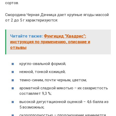
сортов.
Смородина Черная Дачница дает крупные ягоды массой
от 2 до 5 г характеризуются:
Читайте также:
Фунгицид "Квадрис":
инструкция по применению, описание и
отзывы
кругло-овальной формой;
нежной, тонкой кожицей;
темно-синим, почти черным, цветом;
ароматной сладкой мякотью – их сахаристость
составляет 9,3 %;
высокой дегустационной оценкой – 4,6 балла из
5 возможных;
скороплодностью – плодоношение начинается