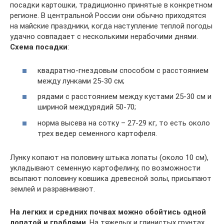
посадки картошки, традиционно принятые в конкретном
регионе. В центральной России они обычно приходятся
на майские праздники, когда наступление теплой погоды
удачно совпадает с несколькими нерабочими днями.
Схема посадки
:
квадратно-гнездовым способом с расстоянием
между лунками 25-30 см;
рядами с расстоянием между кустами 25-30 см и
шириной междурядий 50-70;
норма высева на сотку – 27-29 кг, то есть около
трех ведер семенного картофеля.
Лунку копают на половину штыка лопаты (около 10 см),
укладывают семенную картофелину, по возможности
всыпают половину ковшика древесной золы, присыпают
землей и разравнивают.
На легких и средних почвах можно обойтись одной
лопатой и граблями
. На тяжелых и глинистых грунтах