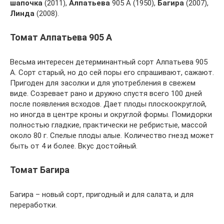
шапочка
(2011),
Алпатьева
905 А (1950),
Багира
(2007),
Линда
(2008).
Томат Алпатьева 905 А
Весьма интересен детерминантный сорт Алпатьева 905
А. Сорт старый, но до сей поры его спрашивают, сажают.
Пригоден для засолки и для употребления в свежем
виде. Созревает рано и дружно спустя всего 100 дней
после появления всходов. Дает плоды плоскоокруглой,
но иногда в центре кроны и округлой формы. Помидорки
полностью гладкие, практически не ребристые, массой
около 80 г. Спелые плоды алые. Количество гнезд может
быть от 4 и более. Вкус достойный.
Томат Багира
Багира – новый сорт, пригодный и для салата, и для
переработки.