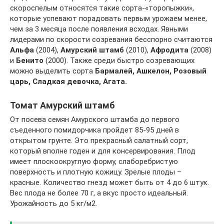
скороспелым относятся такие сорта-«торопыжки»,
которые успевают порадовать первым урожаем менее,
чем за 3 месяца после появления всходах. Явными
лидерами по скорости созревания бесспорно считаются
Альфа
(2004),
Амурский штамб
(2010),
Афродита
(2008)
и
Бенито
(2000). Также среди быстро созревающих
можно выделить сорта
Бармалей, Ашкелон, Розовый
царь, Сладкая девочка, Агата.
Томат Амурский штамб
От посева семян Амурского штамба до первого
съеденного помидорчика пройдет 85-95 дней в
открытом грунте. Это прекрасный салатный сорт,
который вполне годен и для консервирования. Плод
имеет плоскоокруглую форму, слаборебристую
поверхность и плотную кожицу. Зрелые плоды –
красные. Количество гнезд может быть от 4 до 6 штук.
Вес плода не более 70 г, а вкус просто идеальный.
Урожайность до 5 кг/м2.