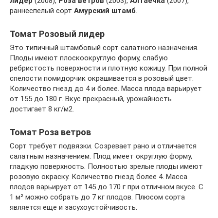
лидер
(2008),
Роза ветров
(2003),
Алтаечка
(2007),
раннеспелый сорт
Амурский штамб
.
Томат Розовый лидер
Это типичный штамбовый сорт салатного назначения.
Плоды имеют плоскоокруглую форму, слабую
ребристость поверхности и плотную кожицу. При полной
спелости помидорчик окрашивается в розовый цвет.
Количество гнезд до 4 и более. Масса плода варьирует
от 155 до 180 г. Вкус прекрасный, урожайность
достигает 8 кг/м2.
Томат Роза ветров
Сорт требует подвязки. Созревает рано и отличается
салатным назначением. Плод имеет округлую форму,
гладкую поверхность. Полностью зрелые плоды имеют
розовую окраску. Количество гнезд более 4. Масса
плодов варьирует от 145 до 170 г при отличном вкусе. С
1 м² можно собрать до 7 кг плодов. Плюсом сорта
является еще и засухоустойчивость.