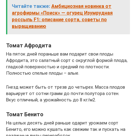
Читайте также:
Амбициозная новинка от
агрофирмы «Поиск» — огурец Изумрудная
россыпь F1: описание сорта, советы по
выращиванию
Томат Афродита
На пяток дней пораньше вам подарит свои плоды
Афродита, это салатный сорт с округлой формой плода,
гладкой поверхностью и средний по плотности.
Полностью спелые плоды – алые.
Гнезд может быть от трезв до четырех. Масса плодов
варьирует от сотни грамм до почти полутора сотен.
Вкус отличный, а урожайность до 8 кг/м2.
Томат Бенито
На целых десять дней раньше одарит урожаем сорт
Бенито, его можно кушать как свежим так и пускать на
различные виды переработок.