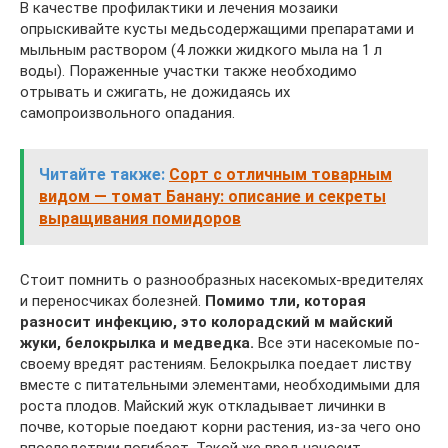
В качестве профилактики и лечения мозаики
опрыскивайте кусты медьсодержащими препаратами и
мыльным раствором (4 ложки жидкого мыла на 1 л
воды). Пораженные участки также необходимо
отрывать и сжигать, не дожидаясь их
самопроизвольного опадания.
Читайте также:
Сорт с отличным товарным
видом — томат Банану: описание и секреты
выращивания помидоров
Стоит помнить о разнообразных насекомых-вредителях
и переносчиках болезней.
Помимо тли, которая
разносит инфекцию, это колорадский м майский
жуки, белокрылка и медведка.
Все эти насекомые по-
своему вредят растениям. Белокрылка поедает листву
вместе с питательными элементами, необходимыми для
роста плодов. Майский жук откладывает личинки в
почве, которые поедают корни растения, из-за чего оно
впоследствии погибает. Такой же вред наносит