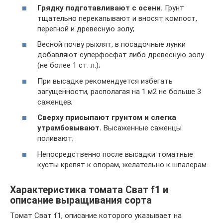
Грядку подготавливают с осени.
Грунт
тщательно перекапывают и вносят компост,
перегной и древесную золу;
Весной почву рыхлят, в посадочные лунки
добавляют суперфосфат либо древесную золу
(не более 1 ст. л.);
При высадке рекомендуется избегать
загущенности, располагая на 1 м2 не больше 3
саженцев;
Сверху присыпают грунтом и слегка
утрамбовывают.
Высаженные саженцы
поливают;
Непосредственно после высадки томатные
кусты крепят к опорам, желательно к шпалерам.
Характеристика томата Сват f1 и
описание выращивания сорта
Томат Сват f1, описание которого указывает на