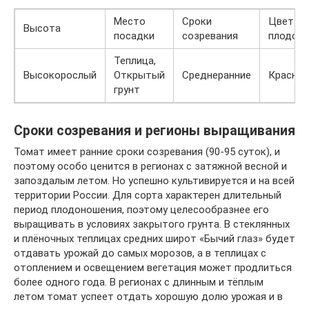
Место
Сроки
Цвет
Высота
посадки
созревания
плодов
Теплица,
Высокорослый
Открытый
Среднеранние
Красны
грунт
Сроки созревания и регионы выращивания
Томат имеет ранние сроки созревания (90-95 суток), и
поэтому особо ценится в регионах с затяжной весной и
запоздалым летом. Но успешно культивируется и на всей
территории России. Для сорта характерен длительный
период плодоношения, поэтому целесообразнее его
выращивать в условиях закрытого грунта. В стеклянных
и плёночных теплицах средних широт «Бычий глаз» будет
отдавать урожай до самых морозов, а в теплицах с
отоплением и освещением вегетация может продлиться
более одного года. В регионах с длинным и тёплым
летом томат успеет отдать хорошую долю урожая и в