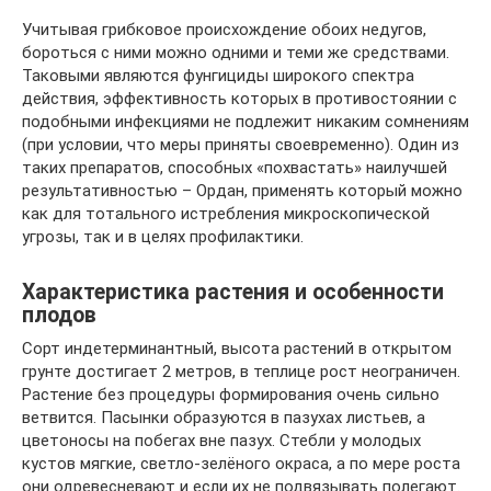
Учитывая грибковое происхождение обоих недугов,
бороться с ними можно одними и теми же средствами.
Таковыми являются фунгициды широкого спектра
действия, эффективность которых в противостоянии с
подобными инфекциями не подлежит никаким сомнениям
(при условии, что меры приняты своевременно). Один из
таких препаратов, способных «похвастать» наилучшей
результативностью – Ордан, применять который можно
как для тотального истребления микроскопической
угрозы, так и в целях профилактики.
Характеристика растения и особенности
плодов
Сорт индетерминантный, высота растений в открытом
грунте достигает 2 метров, в теплице рост неограничен.
Растение без процедуры формирования очень сильно
ветвится. Пасынки образуются в пазухах листьев, а
цветоносы на побегах вне пазух. Стебли у молодых
кустов мягкие, светло-зелёного окраса, а по мере роста
они одревесневают и если их не подвязывать полегают.