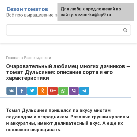
Перейти
Сезон томатов
Для любых предложений по
к
Всё про выращивание помидоров
сайту: sezon-ka@cp9.ru
контенту
Поиск:
Главная
»
Разновидности
Очаровательный любимец многих дачников —
томат Дульсинея: описание сорта и его
характеристики
Томат Дульсинея пришелся по вкусу многим
садоводам и огородникам. Розовые грушки красивы
и аккуратны, имеют деликатесный вкус. А еще их
несложно выращивать.