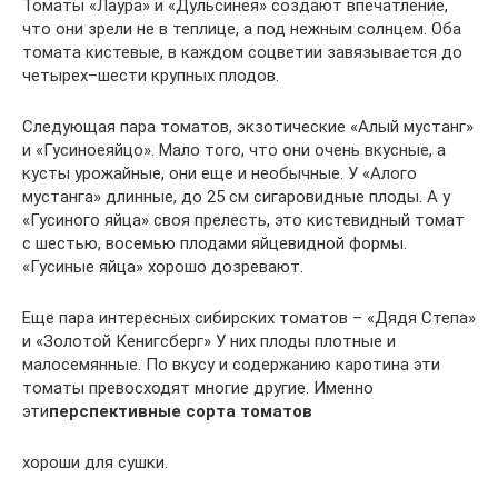
Томаты «Лаура» и «Дульсинея» создают впечатление,
что они зрели не в теплице, а под нежным солнцем. Оба
томата кистевые, в каждом соцветии завязывается до
четырех–шести крупных плодов.
Следующая пара томатов, экзотические «Алый мустанг»
и «Гусиноеяйцо». Мало того, что они очень вкусные, а
кусты урожайные, они еще и необычные. У «Алого
мустанга» длинные, до 25 см сигаровидные плоды. А у
«Гусиного яйца» своя прелесть, это кистевидный томат
с шестью, восемью плодами яйцевидной формы.
«Гусиные яйца» хорошо дозревают.
Еще пара интересных сибирских томатов – «Дядя Степа»
и «Золотой Кенигсберг» У них плоды плотные и
малосемянные. По вкусу и содержанию каротина эти
томаты превосходят многие другие. Именно
эти
перспективные сорта томатов
хороши для сушки.