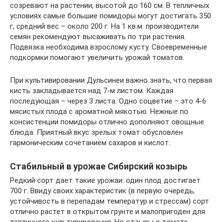
созревают на растении, высотой до 160 см. В тепличных
условиях самые большие помидоры могут достигать 350
г, средний вес – около 200 г. На 1 кв.м. производители
семян рекомендуют высаживать по три растения.
Подвязка необходима взрослому кусту. Своевременные
подкормки помогают увеличить урожай томатов.
При культивировании Дульсинеи важно знать, что первая
кисть закладывается над 7-м листом. Каждая
последующая – через 3 листа. Одно соцветие – это 4-6
мясистых плода с ароматной мякотью. Нежные по
консистенции помидоры отлично дополняют овощные
блюда. Приятный вкус зрелых томат обусловлен
гармоническим сочетанием сахаров и кислот.
Стабильный в урожае Сибирский козырь
Редкий сорт дает такие урожаи: один плод достигает
700 г. Ввиду своих характеристик (в первую очередь,
устойчивость в перепадам температур и стрессам) сорт
отлично растет в открытом грунте и малопригоден для