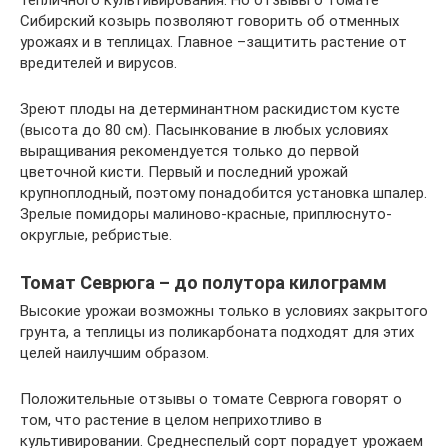
тепличного культивирования. Но отзывы о томате
Сибирский козырь позволяют говорить об отменных
урожаях и в теплицах. Главное –защитить растение от
вредителей и вирусов.
Зреют плоды на детерминантном раскидистом кусте
(высота до 80 см). Пасынкование в любых условиях
выращивания рекомендуется только до первой
цветочной кисти. Первый и последний урожай
крупноплодный, поэтому понадобится установка шпалер.
Зрелые помидоры малиново-красные, приплюснуто-
округлые, ребристые.
Томат Севрюга – до полутора килограмм
Высокие урожаи возможны только в условиях закрытого
грунта, а теплицы из поликарбоната подходят для этих
целей наилучшим образом.
Положительные отзывы о томате Севрюга говорят о
том, что растение в целом неприхотливо в
культивировании. Среднеспелый сорт порадует урожаем