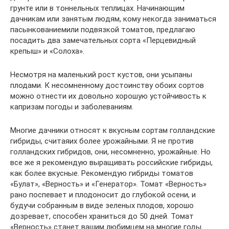
грунте или в тоннельных теплицах. Начинающим
дачникам или занятым людям, кому некогда заниматься
пасынкованиемили подвязкой томатов, предлагаю
посадить два замечательных сорта «Перцевидный
крепыш» и «Солоха».
Несмотря на маленький рост кустов, они усыпаны
плодами. К несомненному достоинству обоих сортов
можно отнести их довольно хорошую устойчивость к
капризам погоды и заболеваниям.
Многие дачники относят к вкусным сортам голландские
гибриды, считаяих более урожайными. Я не против
голландских гибридов, они, несомненно, урожайные. Но
все же я рекомендую выращивать российские гибриды,
как более вкусные. Рекомендую гибриды томатов
«Булат», «Верность» и «Генератор». Томат «Верность»
рано поспевает и плодоносит до глубокой осени, и
будучи собранным в виде зеленых плодов, хорошо
дозревает, способен храниться до 50 дней. Томат
«Верность» станет вашим любимцем на многие годы.