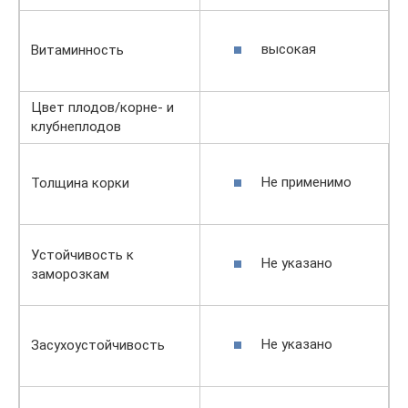
высокая
Витаминность
Цвет плодов/корне- и
клубнеплодов
Не применимо
Толщина корки
Устойчивость к
Не указано
заморозкам
Не указано
Засухоустойчивость