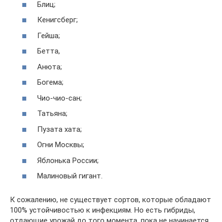
Блиц;
Кенигсберг;
Гейша;
Бетта,
Анюта;
Богема;
Чио-чио-сан;
Татьяна;
Пузата хата;
Огни Москвы;
Яблонька России;
Малиновый гигант.
К сожалению, не существует сортов, которые обладают
100% устойчивостью к инфекциям. Но есть гибриды,
отдающие урожай до того момента, пока не начинается