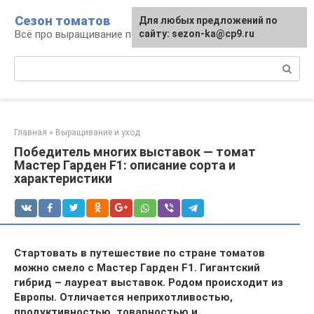
Перейти
Сезон томатов
Для любых предложений по
к
Всё про выращивание помидоров
сайту: sezon-ka@cp9.ru
контенту
Поиск:
Главная
»
Выращивание и уход
Победитель многих выставок — томат
Мастер Гарден F1: описание сорта и
характеристики
Стартовать в путешествие по стране томатов
можно смело c Мастер Гарден F1. Гигантский
гибрид – лауреат выставок. Родом происходит из
Европы. Отличается неприхотливостью,
продуктивностью, товарностью и