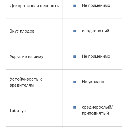
Не применимо
Декоративная ценность
сладковатый
Вкус плодов
Не применимо
Укрытие на зиму
Устойчивость к
Не указано
вредителям
среднерослый/
Габитус
приподнятый