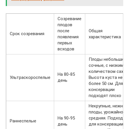
Созревание
плодов
после
Общая
Срок созревания
появления
характеристика
первых
всходов
Плоды небольшие,
сочные, с низким
количеством сахара
На 80-85
Ультраскороспелые
Высота куста не
день
более 50 см. Для
консервации
подходят плохо
Некрупные, нежные
плоды, урожайност
На 90-95
средняя. Подходят
Раннеспелые
день
для консервации,