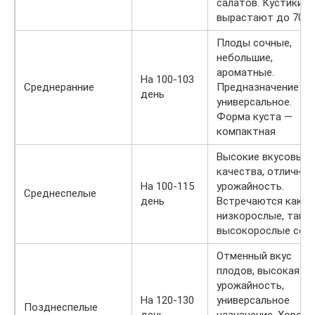
салатов. Кустики
вырастают до 70 с
Плоды сочные,
небольшие,
ароматные.
На 100-103
Среднеранние
Предназначение —
день
универсальное.
Форма куста —
компактная
Высокие вкусовые
качества, отличная
На 100-115
урожайность.
Среднеспелые
день
Встречаются как
низкорослые, так и
высокорослые сор
Отменный вкус
плодов, высокая
урожайность,
На 120-130
универсальное
Позднеспелые