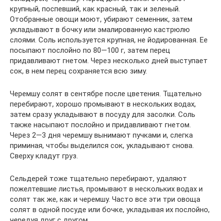
крупный, поспевший, как красный, так и зеленый.
Отобранные овощи моют, убирают семенник, затем
укладывают в бочку или эмалированную кастрюлю
слоями. Соль используется крупная, не йодированная. Ее
посыпают послойно по 80—100 г, затем перец
придавливают гнетом. Через несколько дней выступает
сок, в нем перец сохраняется всю зиму.
Черемшу солят в сентябре после цветения. Тщательно
перебирают, хорошо промывают в нескольких водах,
затем сразу укладывают в посуду для засолки. Соль
также насыпают послойно и придавливают гнетом.
Через 2—3 дня черемшу вынимают пучками и, слегка
приминая, чтобы выделился сок, укладывают снова.
Сверху кладут груз.
Сельдерей тоже тщательно перебирают, удаляют
пожелтевшие листья, промывают в нескольких водах и
солят так же, как и черемшу. Часто все эти три овоща
солят в одной посуде или бочке, укладывая их послойно,
чередуя друг с другом.