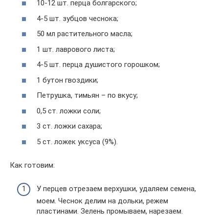
10-12 шт. перца болгарского;
4-5 шт. зубцов чеснока;
50 мл растительного масла;
1 шт. лаврового листа;
4-5 шт. перца душистого горошком;
1 бутон гвоздики;
Петрушка, тимьян – по вкусу;
0,5 ст. ложки соли;
3 ст. ложки сахара;
5 ст. ложек уксуса (9%).
Как готовим:
У перцев отрезаем верхушки, удаляем семена,
моем. Чеснок делим на дольки, режем
пластинами. Зелень промываем, нарезаем.