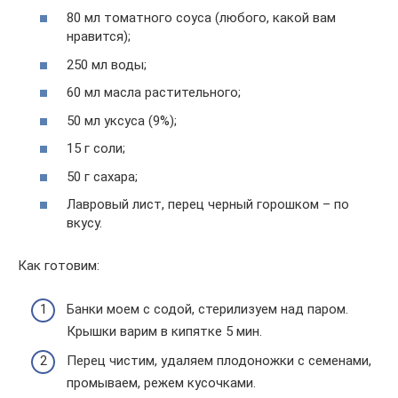
80 мл томатного соуса (любого, какой вам
нравится);
250 мл воды;
60 мл масла растительного;
50 мл уксуса (9%);
15 г соли;
50 г сахара;
Лавровый лист, перец черный горошком – по
вкусу.
Как готовим:
Банки моем с содой, стерилизуем над паром.
Крышки варим в кипятке 5 мин.
Перец чистим, удаляем плодоножки с семенами,
промываем, режем кусочками.