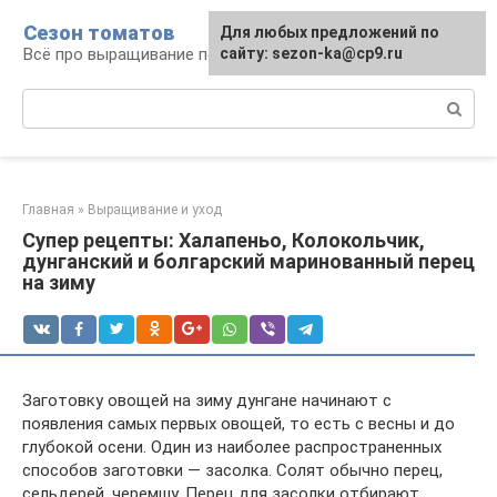
Перейти
Сезон томатов
Для любых предложений по
к
Всё про выращивание помидоров
сайту: sezon-ka@cp9.ru
контенту
Поиск:
Главная
»
Выращивание и уход
Супер рецепты: Халапеньо, Колокольчик,
дунганский и болгарский маринованный перец
на зиму
Заготовку овощей на зиму дунгане начинают с
появления самых первых овощей, то есть с весны и до
глубокой осени. Один из наиболее распространенных
способов заготовки — засолка. Солят обычно перец,
сельдерей, черемшу. Перец для засолки отбирают