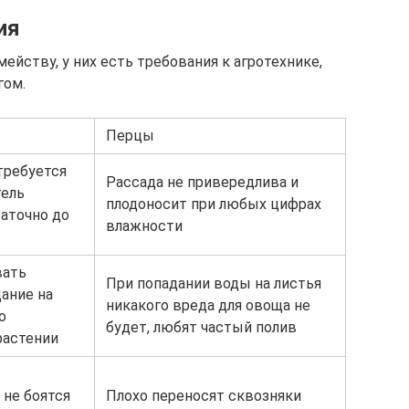
ия
ейству, у них есть требования к агротехнике,
гом.
Перцы
требуется
Рассада не привередлива и
тель
плодоносит при любых цифрах
аточно до
влажности
вать
При попадании воды на листья
ание на
никакого вреда для овоща не
о
будет, любят частый полив
растении
 не боятся
Плохо переносят сквозняки