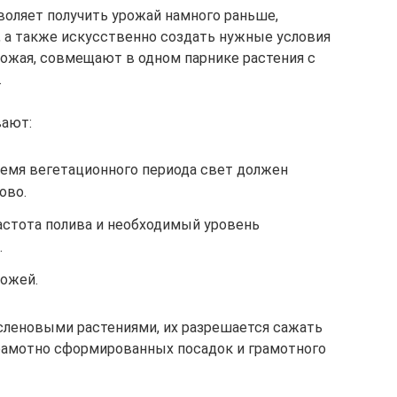
оляет получить урожай намного раньше,
 а также искусственно создать нужные условия
ожая, совмещают в одном парнике растения с
.
вают:
ремя вегетационного периода свет должен
ово.
астота полива и необходимый уровень
.
ожей.
сленовыми растениями, их разрешается сажать
рамотно сформированных посадок и грамотного