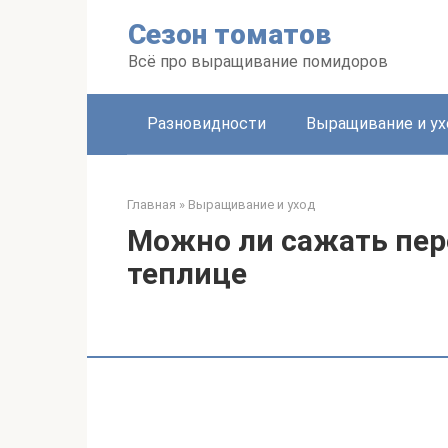
Перейти
Сезон томатов
к
контенту
Всё про выращивание помидоров
Разновидности
Выращивание и ух
Главная
»
Выращивание и уход
Можно ли сажать пер
теплице