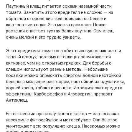
Паутинный клещ питается соками наземной части
томата. Заметить этого вредителя не сложно — на
обратной стороне листьев появляются белые и
желтоватые точки. Это места проколов. Позже
растения оплетает густая белая паутина. Сам клещ
очень мелкий и его трудно увидеть.
Этот вредители томатов любит высокую влажность и
теплый воздух, поэтому в теплицах размножается
активнее, чем на открытых грядках. Для борьбы с
клещом используют разные методы. Небольшие
посадки можно опрыскать спиртом, водной настойкой
белены с мыльным раствором, настойкой из одуванчика,
корней хрена, табака и чеснока. Из химических средств
эффективны Карбофосфор и Агровертин, препарат
Антиклещ.
Естественные враги паутинного клеща — златоглазка,
насекомые фитосейулюс и метасейулюс. Они быстро
уничтожают всю популяцию клеща. Насекомых можно