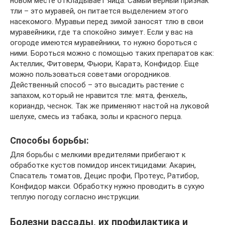
новом месте откладывает яйца. Самый верный признак
тли – это муравей, он питается выделением этого
насекомого. Муравьи перед зимой заносят тлю в свои
муравейники, где та спокойно зимует. Если у вас на
огороде имеются муравейники, то нужно бороться с
ними. Бороться можно с помощью таких препаратов как:
Актеллик, Фитоверм, Фьюри, Каратэ, Конфидор. Еще
можно пользоваться советами огородников.
Действенный способ – это высадить растение с
запахом, который не нравится тле: мята, фенхель,
кориандр, чеснок. Так же применяют настой на луковой
шелухе, смесь из табака, золы и красного перца.
Способы борьбы:
Для борьбы с мелкими вредителями прибегают к
обработке кустов помидор инсектицидами: Акарин,
Спасатель томатов, Децис профи, Протеус, Ратибор,
Конфидор макси. Обработку нужно проводить в сухую
теплую погоду согласно инструкции.
Болезни рассады, их профилактика и