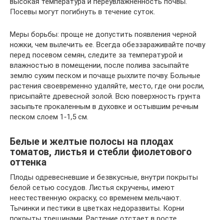
высокая температура и переувлажненность почвы.
Посевы могут погибнуть в течение суток.
Меры борьбы: проще не допустить появления черной
ножки, чем вылечить ее. Всегда обеззараживайте почву
перед посевом семян, следите за температурой и
влажностью в помещении, после полива засыпайте
землю сухим песком и почаще рыхлите почву. Больные
растения своевременно удаляйте, место, где они росли,
присыпайте древесной золой. Всю поверхность грунта
засыпьте прокаленным в духовке и остывшим речным
песком слоем 1-1,5 см.
Белые и желтые полосы на плодах
томатов, листья и стебли фиолетового
оттенка
Плоды одревесневшие и безвкусные, внутри покрыты
белой сетью сосудов. Листья скручены, имеют
неестественную окраску, со временем мельчают.
Тычинки и пестики в цветках недоразвиты. Корни
покрыты трещинами. Растение отстает в росте.