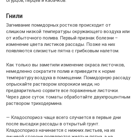
огурцов, перцев и кабачков.
Гнили
Загнивание помидорных ростков происходит от
слишком низкой температуры окружающего воздуха или
от избыточного полива. Первый признак болезни –
изменение цвета листиков рассады. Позже на них
появляются слизистые пятна с грибковым налетом.
Как только вы заметили изменение окраса листочков,
немедленно сократите полив и приведите к норме
температуру воздуха в помещении. Помидорную рассаду
опрыскайте раствором хлорокиси меди, но
предварительно сорвите все пораженные листочки.
Через двое суток томаты обработайте двухпроцентным
раствором триходермина.
— Кладоспориоз чаще всего случается в первые дни
после высадки рассады в открытый грунт.
Кладоспориоз начинается с нижних листьев, на их
лицевой стороне появляются желтые пятна, а на