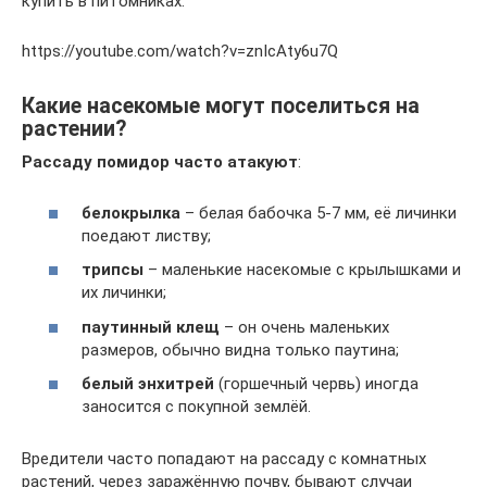
купить в питомниках.
https://youtube.com/watch?v=znIcAty6u7Q
Какие насекомые могут поселиться на
растении?
Рассаду помидор часто атакуют
:
белокрылка
– белая бабочка 5-7 мм, её личинки
поедают листву;
трипсы
– маленькие насекомые с крылышками и
их личинки;
паутинный клещ
– он очень маленьких
размеров, обычно видна только паутина;
белый энхитрей
(горшечный червь) иногда
заносится с покупной землёй.
Вредители часто попадают на рассаду с комнатных
растений, через заражённую почву, бывают случаи