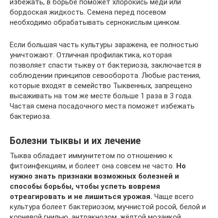
избежать, в борьбе поможет хлорокись меди или
бордоская жидкость. Семена перед посевом
необходимо обрабатывать сернокислым цинком.
Если большая часть культуры заражена, ее полностью
уничтожают. Отличная профилактика, которая
позволяет спасти тыкву от бактериоза, заключается в
соблюдении принципов севооборота. Любые растения,
которые входят в семейство Тыквенных, запрещено
высаживать на том же месте больше 1 раза в 3 года.
Частая смена посадочного места поможет избежать
бактериоза.
Болезни тыквы и их лечение
Тыква обладает иммунитетом по отношению к
фитоинфекциям, и болеет она совсем не часто.
Но
нужно знать признаки возможных болезней и
способы борьбы, чтобы успеть вовремя
отреагировать и не лишиться урожая.
Чаще всего
культура болеет бактериозом, мучнистой росой, белой и
корневой гнилью, антракнозом, жёлтой мозаикой.