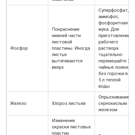
Суперфосфат,
аммофос,
фосфоритная
Покраснение
мука. Для
нижней части
приготовления
листовой
рабочего
Фосфор
пластины. Иногда
раствора
листья
тщательно
вытягиваются
перемешайте 2
вверх
чайные ложки
без горочки в
5 л теплой
воды
Опрыскивание
Железо
Хлороз листьев
сернокислым
железом
Изменение
окраски листовых
пластин