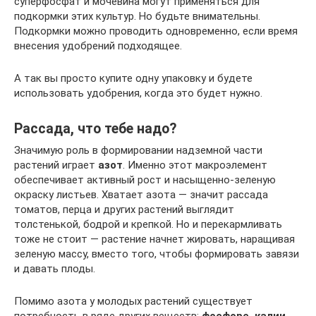
суперфосфат и мочевина могут применяться для
подкормки этих культур. Но будьте внимательны.
Подкормки можно проводить одновременно, если время
внесения удобрений подходящее.
А так вы просто купите одну упаковку и будете
использовать удобрения, когда это будет нужно.
Рассада, что тебе надо?
Значимую роль в формировании надземной части
растений играет
азот
. Именно этот макроэлемент
обеспечивает активный рост и насыщенно-зеленую
окраску листьев. Хватает азота — значит рассада
томатов, перца и других растений выглядит
толстенькой, бодрой и крепкой. Но и перекармливать
тоже не стоит — растение начнет жировать, наращивая
зеленую массу, вместо того, чтобы формировать завязи
и давать плоды.
Помимо азота у молодых растений существует
потребность в ряде других веществ:
фосфоре, калии,