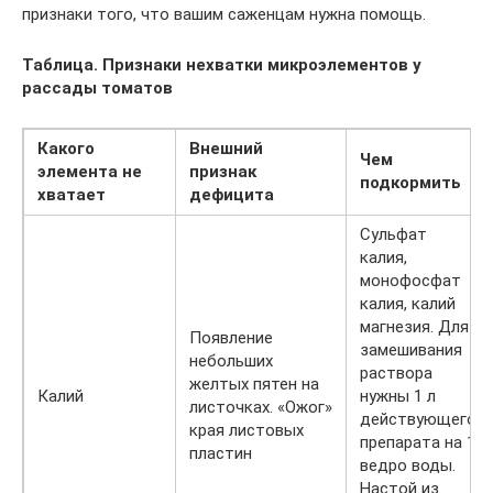
признаки того, что вашим саженцам нужна помощь.
Таблица. Признаки нехватки микроэлементов у
рассады томатов
Какого
Внешний
Чем
элемента не
признак
подкормить
хватает
дефицита
Сульфат
калия,
монофосфат
калия, калий
магнезия. Для
Появление
замешивания
небольших
раствора
желтых пятен на
Калий
нужны 1 л
листочках. «Ожог»
действующего
края листовых
препарата на 1
пластин
ведро воды.
Настой из