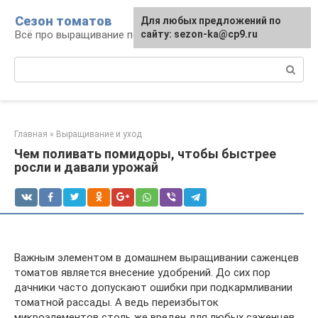
Перейти
Сезон томатов
Для любых предложений по
к
Всё про выращивание помидоров
сайту: sezon-ka@cp9.ru
контенту
Поиск:
Главная
»
Выращивание и уход
Чем поливать помидоры, чтобы быстрее
росли и давали урожай
Важным элементом в домашнем выращивании саженцев
томатов является внесение удобрений. До сих пор
дачники часто допускают ошибки при подкармливании
томатной рассады. А ведь переизбыток
микроэлементов столь же вреден для любых саженцев,