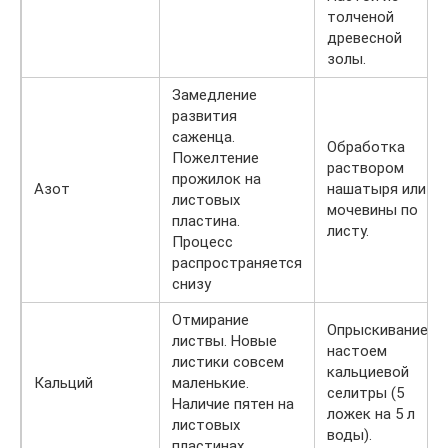
толченой
древесной
золы.
Замедление
развития
саженца.
Обработка
Пожелтение
раствором
прожилок на
Азот
нашатыря или
листовых
мочевины по
пластина.
листу.
Процесс
распространяется
снизу
Отмирание
Опрыскивание
листвы. Новые
настоем
листики совсем
кальциевой
Кальций
маленькие.
селитры (5
Наличие пятен на
ложек на 5 л
листовых
воды).
пластинах