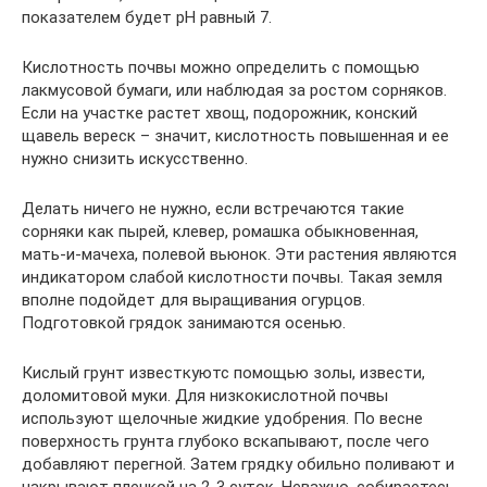
показателем будет pH равный 7.
Кислотность почвы можно определить с помощью
лакмусовой бумаги, или наблюдая за ростом сорняков.
Если на участке растет хвощ, подорожник, конский
щавель вереск – значит, кислотность повышенная и ее
нужно снизить искусственно.
Делать ничего не нужно, если встречаются такие
сорняки как пырей, клевер, ромашка обыкновенная,
мать-и-мачеха, полевой вьюнок. Эти растения являются
индикатором слабой кислотности почвы. Такая земля
вполне подойдет для выращивания огурцов.
Подготовкой грядок занимаются осенью.
Кислый грунт известкуютс помощью золы, извести,
доломитовой муки. Для низкокислотной почвы
используют щелочные жидкие удобрения. По весне
поверхность грунта глубоко вскапывают, после чего
добавляют перегной. Затем грядку обильно поливают и
накрывают пленкой на 2-3 суток. Неважно, собираетесь