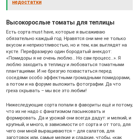
недостатки
Высокорослые томаты для теплицы
Есть сорта must have, которые я высаживаю
обязательно каждый год. Нравятся они мне не только
вкусом и неприхотливостью, но и тем, как выглядят на
кусте. Перефразирую один бородатый анекдот:
«Помидоры я не очень люблю… Но сам процесс…». Я
люблю заходить в теплицу и любоваться томатными
плантациями. И не брезгую похвастаться перед
соседями особо эффектными громадными помидорами,
а потом и на форуме выложить фотографии. Да что
греха скрывать – мы все это любим!
Нижеследующие сорта попали в фавориты ещё и потому,
что их не надо с фанатизмом пасынковать и
формировать. Да и урожай они всегда дадут: и мелкий, и
крупный, и много, в зависимости от сорта и от того, для
чего они мной выращиваются – для салатов, для
заготовок или, самые мелкие и сладкие, чтобы, «как