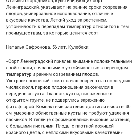
Отзывы огородников, культивирующих сорт
Ленинградский, указывают на ранние сроки созревания
плодов, универсальное использование, отличные
вкусовые качества. Легкий уход за растением,
устойчивость к перепадам температур относится к тем
преимуществам, за которые ценится сорт.
Наталья Сафронова, 56 лет, Кулебаки:
«Сорт Ленинградский привлек внимание положительными
свойствами, связанными с устойчивостью к перепадам
температур и ранним созреванием плодов.
Ультраскороспелый томат начал созревать в последних
числах июля, период плодоношения закончился в
середине августа. Главное, кусты, высаженные в
открытом грунте, не подверглись заражению
фитофторой. Компактные растения достигли высоты 30
см, умеренно облиственные кусты не требуют удаления
пасынков. В теплице сформировались высокие растения,
с большими листьями. Плоды с плотной кожицей,
красного цвета, с неплохими вкусовыми качествами».