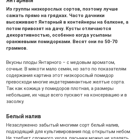
Янтарный
Из группы низкорослых сортов, поэтому лучше
сажать прямо на грядках. Часто дачники
высаживают Янтарный в контейнеры на балконе, а
потом привозят на дачу. Кусты отличаются
декоративностью, особенно когда усыпаны
оранжевыми помидорками. Весят они по 50-70
граммов.
Вкусны плоды Янтарного – с медовым ароматом,
сочные. В мякоти мало семян, но зато по показателям
содержания картина этот низкорослый помидор
превосходи многие индетерминантные желтые сорта.
Так как кожица у помидоров плотная, а размеры
небольшие, их чаще всего пускают на консервацию и в
засолку.
Белый налив
Незаслуженно забытый многими сорт белый налив,
подходящий для культивирования под открытым небом.
Не требует сложного ухода, пасынки можно не удалять.