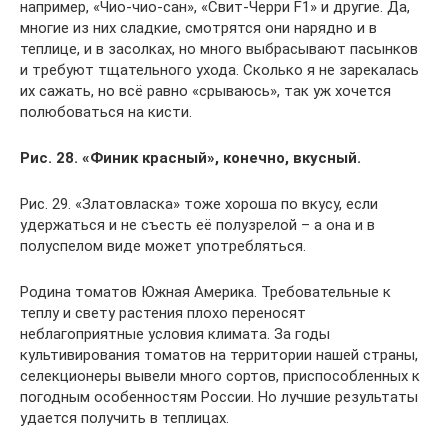
например, «Чио-чио-сан», «Свит-Черри F1» и другие. Да,
многие из них сладкие, смотрятся они нарядно и в
теплице, и в засолках, но много выбрасывают пасынков
и требуют тщательного ухода. Сколько я не зарекалась
их сажать, но всё равно «срываюсь», так уж хочется
полюбоваться на кисти.
Рис. 28. «Финик красный», конечно, вкусный.
Рис. 29. «Златовласка» тоже хороша по вкусу, если
удержаться и не съесть её полузрелой – а она и в
полуспелом виде может употребляться.
Родина томатов Южная Америка. Требовательные к
теплу и свету растения плохо переносят
неблагоприятные условия климата. За годы
культивирования томатов на территории нашей страны,
селекционеры вывели много сортов, приспособленных к
погодным особенностям России. Но лучшие результаты
удается получить в теплицах.