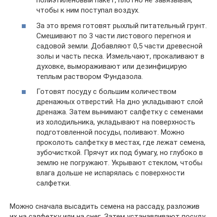
полиэтиленовый пакет, плотно не завязывая,
чтобы к ним поступал воздух.
За это время готовят рыхлый питательный грунт.
Смешивают по 3 части листового перегноя и
садовой земли. Добавляют 0,5 части древесной
золы и часть песка. Измельчают, прокаливают в
духовке, вымораживают или дезинфицирую
теплым раствором Фундазола.
Готовят посуду с большим количеством
дренажных отверстий. На дно укладывают слой
дренажа. Затем вынимают салфетку с семенами
из холодильника, укладывают на поверхность
подготовленной посуды, поливают. Можно
проколоть салфетку в местах, где лежат семена,
зубочисткой. Прячут их под бумагу, но глубоко в
землю не погружают. Укрывают стеклом, чтобы
влага дольше не испарялась с поверхности
салфетки.
Можно сначала высадить семена на рассаду, разложив
их на салфетку или на снег. Затем устанавливают посуду