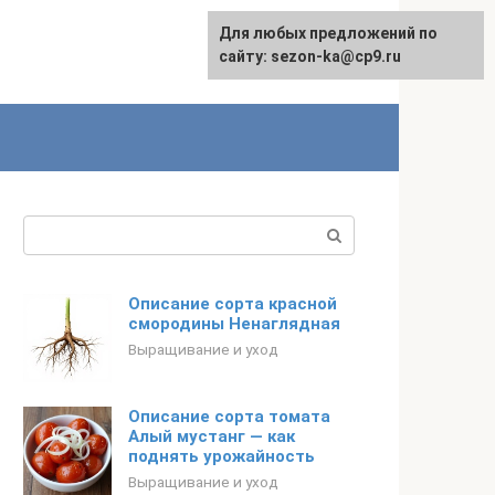
Для любых предложений по
сайту: sezon-ka@cp9.ru
Поиск:
Описание сорта красной
смородины Ненаглядная
Выращивание и уход
Описание сорта томата
Алый мустанг — как
поднять урожайность
Выращивание и уход