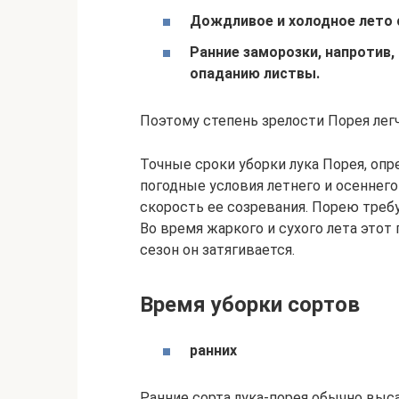
Дождливое и холодное лето с
Ранние заморозки, напротив
опаданию листвы.
Поэтому степень зрелости Порея лег
Точные сроки уборки лука Порея, оп
погодные условия летнего и осеннего
скорость ее созревания. Порею требу
Во время жаркого и сухого лета этот
сезон он затягивается.
Время уборки сортов
ранних
Ранние сорта лука-порея обычно выс