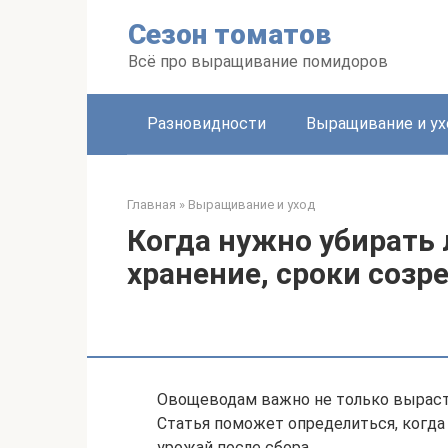
Перейти
Сезон томатов
к
контенту
Всё про выращивание помидоров
Разновидности
Выращивание и ух
Главная
»
Выращивание и уход
Когда нужно убирать 
хранение, сроки созр
Овощеводам важно не только вырасти
Статья поможет определиться, когда 
урожай после сбора.