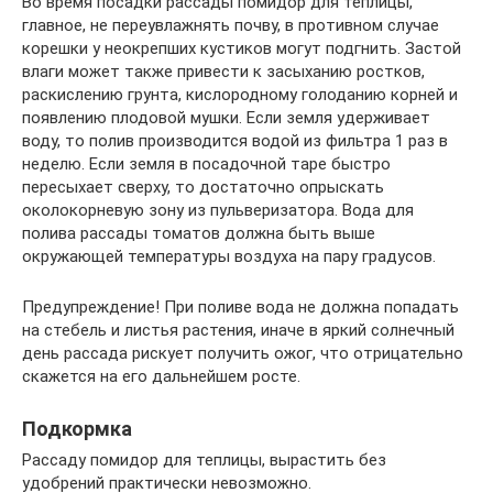
Во время посадки рассады помидор для теплицы,
главное, не переувлажнять почву, в противном случае
корешки у неокрепших кустиков могут подгнить. Застой
влаги может также привести к засыханию ростков,
раскислению грунта, кислородному голоданию корней и
появлению плодовой мушки. Если земля удерживает
воду, то полив производится водой из фильтра 1 раз в
неделю. Если земля в посадочной таре быстро
пересыхает сверху, то достаточно опрыскать
околокорневую зону из пульверизатора. Вода для
полива рассады томатов должна быть выше
окружающей температуры воздуха на пару градусов.
Предупреждение! При поливе вода не должна попадать
на стебель и листья растения, иначе в яркий солнечный
день рассада рискует получить ожог, что отрицательно
скажется на его дальнейшем росте.
Подкормка
Рассаду помидор для теплицы, вырастить без
удобрений практически невозможно.