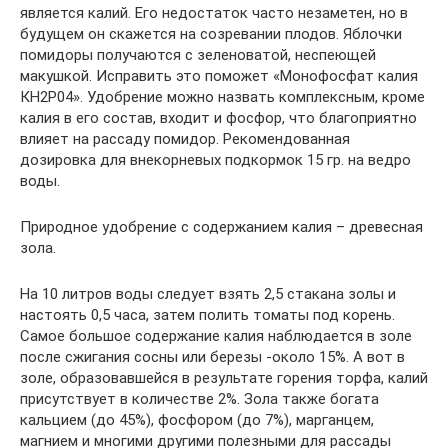
является калий. Его недостаток часто незаметен, но в
будущем он скажется на созревании плодов. Яблочки
помидоры получаются с зеленоватой, неспеющей
макушкой. Исправить это поможет «Монофосфат калия
КН2Р04». Удобрение можно назвать комплексным, кроме
калия в его состав, входит и фосфор, что благоприятно
влияет на рассаду помидор. Рекомендованная
дозировка для внекорневых подкормок 15 гр. на ведро
воды.
Природное удобрение с содержанием калия – древесная
зола.
На 10 литров воды следует взять 2,5 стакана золы и
настоять 0,5 часа, затем полить томаты под корень.
Самое большое содержание калия наблюдается в золе
после сжигания сосны или березы -около 15%. А вот в
золе, образовавшейся в результате горения торфа, калий
присутствует в количестве 2%. Зола также богата
кальцием (до 45%), фосфором (до 7%), марганцем,
магнием и многими другими полезными для рассады