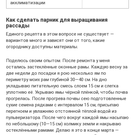
акклиматизации
Как сделать парник для выращивания
рассады
Единого рецепта в этом вопросе не существует —
вариантов много и зависят они от того, какие
огороднику доступны материалы.
Поделюсь своим опытом. После ремонта у меня
остались застеклённые оконные рамы. Каждую весну за
две недели до посадки я рою несколько ям по
периметру моих рам глубиной 30—40 см. На дно
укладываю питательную смесь слоем 15 см и слегка
уплотняю её. Укрываю ямы чёрной плёнкой, чтобы почва
прогрелась. После прогрева почвы сею подготовленные
сухие семена рядками с интервалом 15 см, присыпаю
перегноем и увлажняю отстоянной тёплой водой из
пульверизатора. После чего вокруг каждой ямы насыпаю
по небольшому (10—15 см) холмику земли и накрываю
остеклёнными рамами. Делаю я это в конце марта —