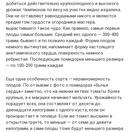
добиться действительно крупноплодного и высокого
урожая. Чемпионов по весу на участке видно издалека.
Они не оставляют равнодушными никого и являются
предметом гордости огородника-мастера,
вырастившего такое чудо. Как правило, самые первые
плоды самые большие. Средний вес одного — 300-400
грамм, бывают и по полкило каждый. Форма плодов
немного вытянутая, напоминает форму настоящего
анатомического сердца, поверхность немного
ребристая. Последующие помидорки меньшего размера
— по 100-200 грамм каждая.
Еще одна особенность сорта — неравномерность
плодов. По отзывам с фото о помидорах «бычье
сердце» заметно, что на нижних ветвях томаты более
крупные, а к макушке начинают мельчать. Урожайность
порадует всех, она составляет от десяти до
двенадцати килограмм с одного куста, если он
произрастает в теплице. Если же томат высажен в
открытом грунте, то меньше — от семи до девяти
килограмм, и сами плоды тоже будут меньшего размера.