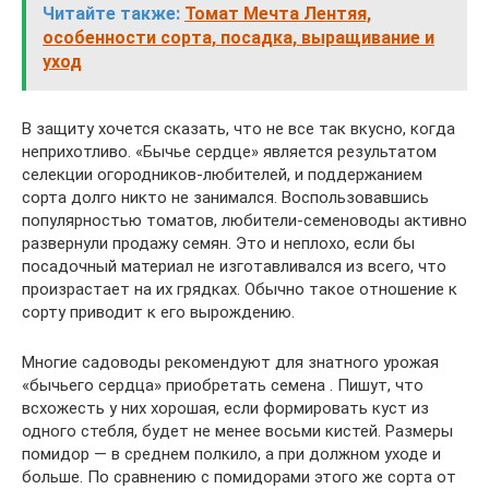
Читайте также:
Томат Мечта Лентяя,
особенности сорта, посадка, выращивание и
уход
В защиту хочется сказать, что не все так вкусно, когда
неприхотливо. «Бычье сердце» является результатом
селекции огородников-любителей, и поддержанием
сорта долго никто не занимался. Воспользовавшись
популярностью томатов, любители-семеноводы активно
развернули продажу семян. Это и неплохо, если бы
посадочный материал не изготавливался из всего, что
произрастает на их грядках. Обычно такое отношение к
сорту приводит к его вырождению.
Многие садоводы рекомендуют для знатного урожая
«бычьего сердца» приобретать семена . Пишут, что
всхожесть у них хорошая, если формировать куст из
одного стебля, будет не менее восьми кистей. Размеры
помидор — в среднем полкило, а при должном уходе и
больше. По сравнению с помидорами этого же сорта от