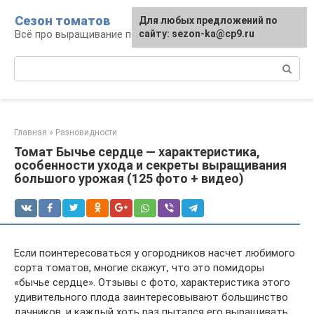
Перейти
Сезон томатов
Для любых предложений по
к
Всё про выращивание помидоров
сайту: sezon-ka@cp9.ru
контенту
Поиск:
Главная
»
Разновидности
Томат Бычье сердце — характеристика,
особенности ухода и секреты выращивания
большого урожая (125 фото + видео)
Если поинтересоваться у огородников насчет любимого
сорта томатов, многие скажут, что это помидоры
«бычье сердце». Отзывы с фото, характеристика этого
удивительного плода заинтересовывают большинство
дачников, и каждый хоть раз пытался его выращивать