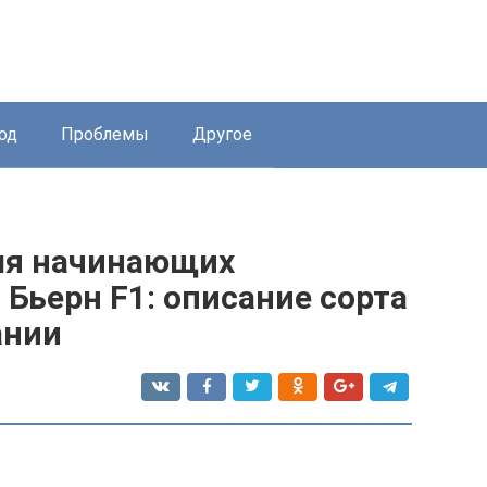
од
Проблемы
Другое
ля начинающих
 Бьерн F1: описание сорта
ании