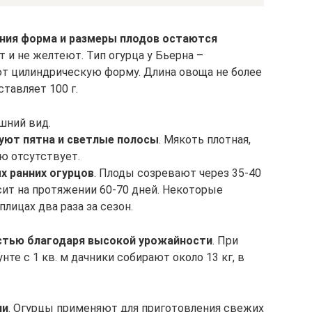
ения форма и размеры плодов остаются
 и не желтеют. Тип огурца у Бьерна –
 цилиндрическую форму. Длина овоща не более
ставляет 100 г.
шний вид.
уют пятна и светлые полосы
. Мякоть плотная,
ю отсутствует.
х ранних огурцов
. Плоды созревают через 35-40
сит на протяжении 60-70 дней. Некоторые
ицах два раза за сезон.
стью благодаря высокой урожайности
. При
е с 1 кв. м дачники собирают около 13 кг, в
ии
. Огурцы применяют для приготовления свежих