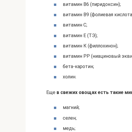
витамин B6 (пиридоксин);
витамин B9 (фолиевая кислота
витамин C;
витамин E (ТЭ);
витамин К (филлохинон);
витамин PP (ниациновый экви
бета-каротин;
холин.
Еще
в свежих овощах есть такие ми
магний;
селен;
медь;