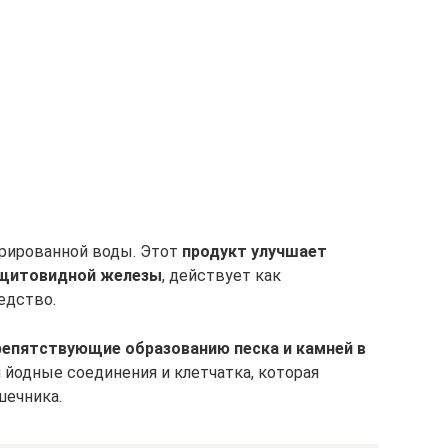
урированной воды. Этот
продукт улучшает
 щитовидной железы
, действует как
едство.
епятствующие образованию песка и камней в
я йодные соединения и клетчатка, которая
шечника.