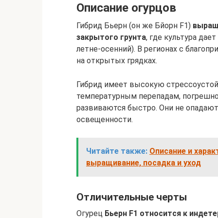
Описание огурцов
Гибрид Бьерн (он же Бйорн F1)
выращ
закрытого грунта
, где культура дае
летне-осенний). В регионах с благ
на открытых грядках.
Гибрид имеет высокую стрессоустой
температурным перепадам, погрешнос
развиваются быстро. Они не опадают
освещенности.
Читайте также:
Описание и харак
выращивание, посадка и уход
Отличительные черты
Огурец
Бьерн F1 относится к индет