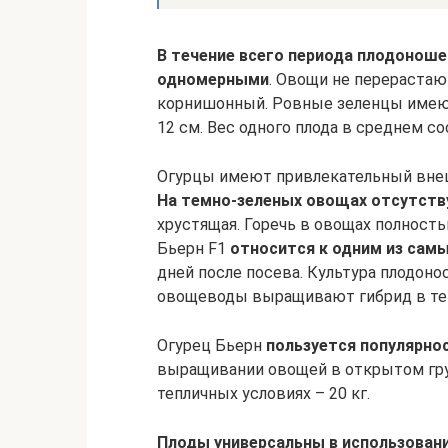
В течение всего периода плодонош
одномерными
. Овощи не перерастают
корнишонный. Ровные зеленцы имеют
12 см. Вес одного плода в среднем со
Огурцы имеют привлекательный вне
На темно-зеленых овощах отсутств
хрустящая. Горечь в овощах полность
Бьерн F1
относится к одним из самы
дней после посева. Культура плодоно
овощеводы выращивают гибрид в тепл
Огурец Бьерн
пользуется популярно
выращивании овощей в открытом грунт
тепличных условиях – 20 кг.
Плоды универсальны в использован