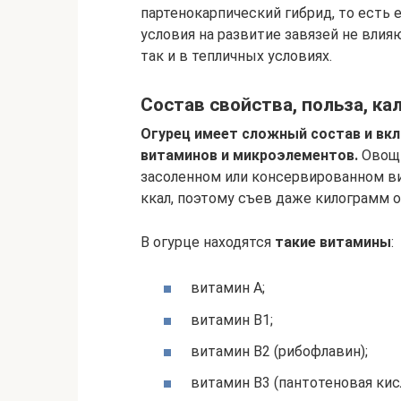
партенокарпический гибрид, то есть
условия на развитие завязей не вли
так и в тепличных условиях.
Состав свойства, польза, к
Огурец имеет сложный состав и вк
витаминов и микроэлементов.
Овощ 
засоленном или консервированном вид
ккал, поэтому съев даже килограмм о
В огурце находятся
такие витамины
:
витамин A;
витамин B1;
витамин B2 (рибофлавин);
витамин B3 (пантотеновая кис