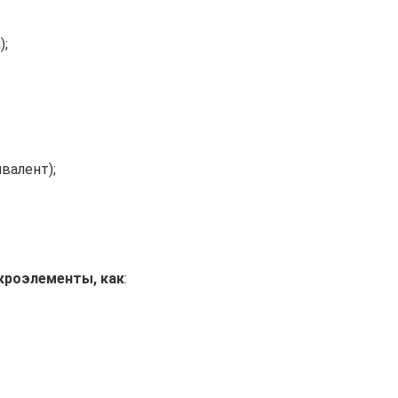
);
валент);
кроэлементы, как
: