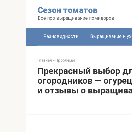
Перейти
Сезон томатов
к
контенту
Всё про выращивание помидоров
Разновидности
Выращивание и ух
Главная
»
Проблемы
Прекрасный выбор д
огородников — огурец
и отзывы о выращив