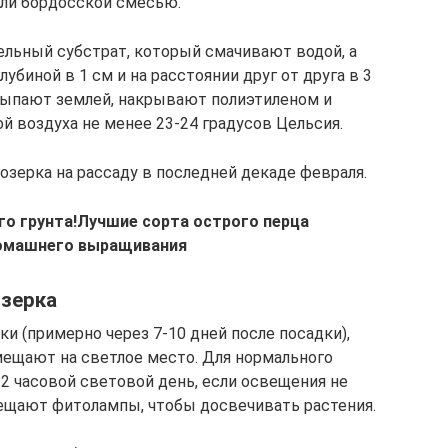
ли бордосской смесью.
льный субстрат, который смачивают водой, а
убиной в 1 см и на расстоянии друг от друга в 3
сыпают землей, накрывают полиэтиленом и
й воздуха не менее 23-24 градусов Цельсия.
озерка на рассаду в последней декаде февраля.
о грунта!
Лучшие сорта острого перца
домашнего выращивания
озерка
ки (примерно через 7-10 дней после посадки),
мещают на светлое место. Для нормального
12 часовой световой день, если освещения не
мещают фитолампы, чтобы досвечивать растения.