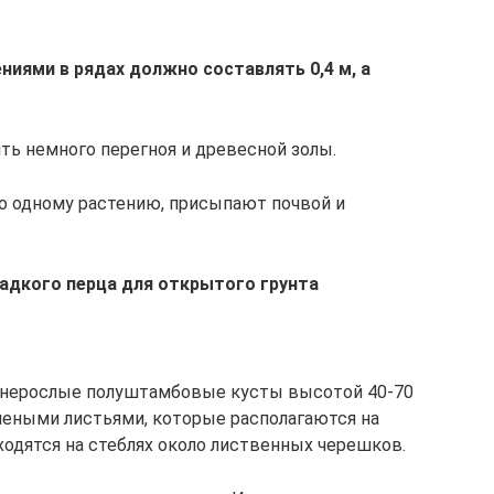
иями в рядах должно составлять 0,4 м, а
ть немного перегноя и древесной золы.
о одному растению, присыпают почвой и
адкого перца для открытого грунта
днерослые полуштамбовые кусты высотой 40-70
леными листьями, которые располагаются на
ходятся на стеблях около лиственных черешков.