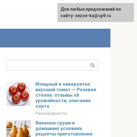
Для любых предложений по
сайту: sezon-ka@cp9.ru
Поиск:
Изящный и невероятно
вкусный томат — Розовая
стелла: отзывы об
урожайности, описание
сорта
Разновидности
Вяленые груши в
домашних условиях:
рецепты приготовления