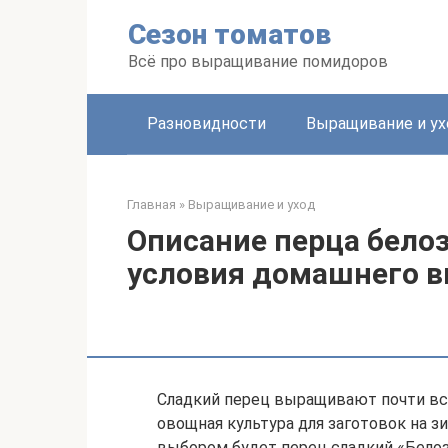
Перейти
Сезон томатов
к
контенту
Всё про выращивание помидоров
Разновидности
Выращивание и ух
Главная
»
Выращивание и уход
Описание перца белоз
условия домашнего 
Сладкий перец выращивают почти все
овощная культура для заготовок на 
выбором будет перец сладкий «Белоз