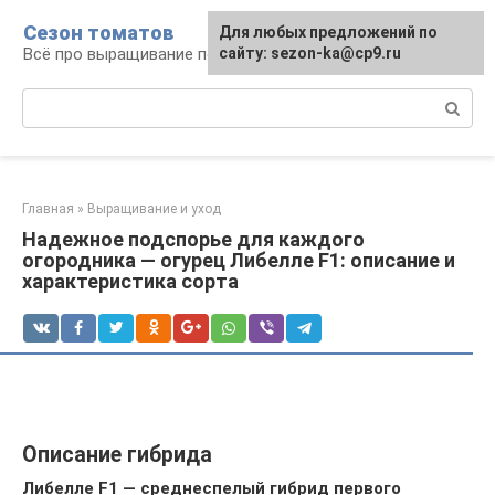
Перейти
Сезон томатов
Для любых предложений по
к
Всё про выращивание помидоров
сайту: sezon-ka@cp9.ru
контенту
Поиск:
Главная
»
Выращивание и уход
Надежное подспорье для каждого
огородника — огурец Либелле F1: описание и
характеристика сорта
Описание гибрида
Либелле F1 — среднеспелый гибрид первого