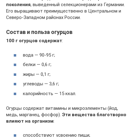
поколения
, выведенный селекционерами из Германии.
Его выращивают преимущественно в Центральном и
Северо-Западном районах России.
Состав и польза огурцов
100 г огурцов содержат
:
вода — 90-95 г;
белки — 0,6 г;
жиры — 0,1 г;
углеводы — 3,6 г;
калорийность — 15 ккал.
Огурцы содержат витамины и микроэлементы (йод,
медь, марганец, фосфор).
Эти вещества благотворно
влияют на организм
:
способствуют усвоению пищи;