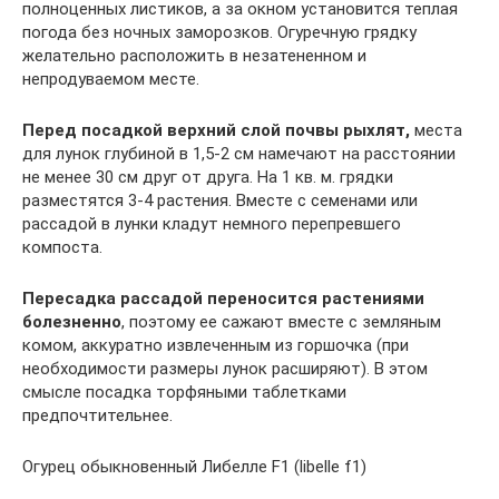
полноценных листиков, а за окном установится теплая
погода без ночных заморозков. Огуречную грядку
желательно расположить в незатененном и
непродуваемом месте.
Перед посадкой верхний слой почвы рыхлят,
места
для лунок глубиной в 1,5-2 см намечают на расстоянии
не менее 30 см друг от друга. На 1 кв. м. грядки
разместятся 3-4 растения. Вместе с семенами или
рассадой в лунки кладут немного перепревшего
компоста.
Пересадка рассадой переносится растениями
болезненно
, поэтому ее сажают вместе с земляным
комом, аккуратно извлеченным из горшочка (при
необходимости размеры лунок расширяют). В этом
смысле посадка торфяными таблетками
предпочтительнее.
Огурец обыкновенный Либелле F1 (libelle f1)