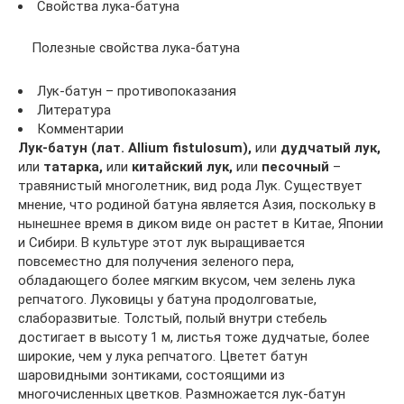
Свойства лука-батуна
Полезные свойства лука-батуна
Лук-батун – противопоказания
Литература
Комментарии
Лук-батун (лат. Allium fistulosum),
или
дудчатый лук,
или
татарка,
или
китайский лук,
или
песочный
–
травянистый многолетник, вид рода Лук. Существует
мнение, что родиной батуна является Азия, поскольку в
нынешнее время в диком виде он растет в Китае, Японии
и Сибири. В культуре этот лук выращивается
повсеместно для получения зеленого пера,
обладающего более мягким вкусом, чем зелень лука
репчатого. Луковицы у батуна продолговатые,
слаборазвитые. Толстый, полый внутри стебель
достигает в высоту 1 м, листья тоже дудчатые, более
широкие, чем у лука репчатого. Цветет батун
шаровидными зонтиками, состоящими из
многочисленных цветков. Размножается лук-батун