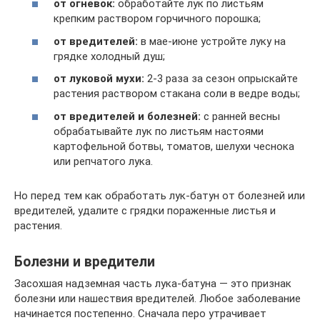
от огневок:
обработайте лук по листьям
крепким раствором горчичного порошка;
от вредителей:
в мае-июне устройте луку на
грядке холодный душ;
от луковой мухи:
2-3 раза за сезон опрыскайте
растения раствором стакана соли в ведре воды;
от вредителей и болезней:
с ранней весны
обрабатывайте лук по листьям настоями
картофельной ботвы, томатов, шелухи чеснока
или репчатого лука.
Но перед тем как обработать лук-батун от болезней или
вредителей, удалите с грядки пораженные листья и
растения.
Болезни и вредители
Засохшая надземная часть лука-батуна — это признак
болезни или нашествия вредителей. Любое заболевание
начинается постепенно. Сначала перо утрачивает