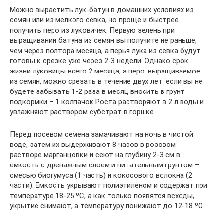
Можно вырастить лук-батун в домашних условиях из
семян или из мелкого севка, но проще и быстрее
получить перо из луковичек. Первую зелень при
выращивании батуна из семян вы получите не раньше,
чем через полтора месяца, а перья лука из севка будут
готовы к срезке уже через 2-3 недели. Однако срок
жизни луковицы всего 2 месяца, а перо, выращиваемое
из семян, можно срезать в течение двух лет, если вы не
будете забывать 1-2 раза в месяц вносить в грунт
подкормки – 1 колпачок Роста растворяют в 2 л воды и
увлажняют раствором субстрат в горшке.
Перед посевом семена замачивают на ночь в чистой
воде, затем их выдерживают 8 часов в розовом
растворе марганцовки и сеют на глубину 2-3 см в
емкость с дренажным слоем и питательным грунтом –
смесью биогумуса (1 часть) и кокосового волокна (2
части). Емкость укрывают полиэтиленом и содержат при
температуре 18-25 ºC, а как только появятся всходы,
укрытие снимают, а температуру понижают до 12-18 ºC.