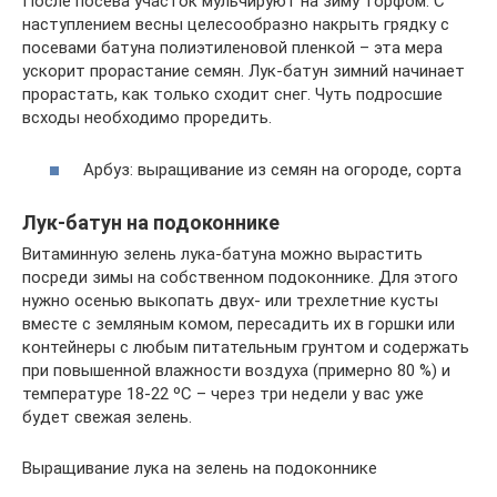
После посева участок мульчируют на зиму торфом. С
наступлением весны целесообразно накрыть грядку с
посевами батуна полиэтиленовой пленкой – эта мера
ускорит прорастание семян. Лук-батун зимний начинает
прорастать, как только сходит снег. Чуть подросшие
всходы необходимо проредить.
Арбуз: выращивание из семян на огороде, сорта
Лук-батун на подоконнике
Витаминную зелень лука-батуна можно вырастить
посреди зимы на собственном подоконнике. Для этого
нужно осенью выкопать двух- или трехлетние кусты
вместе с земляным комом, пересадить их в горшки или
контейнеры с любым питательным грунтом и содержать
при повышенной влажности воздуха (примерно 80 %) и
температуре 18-22 ºC – через три недели у вас уже
будет свежая зелень.
Выращивание лука на зелень на подоконнике