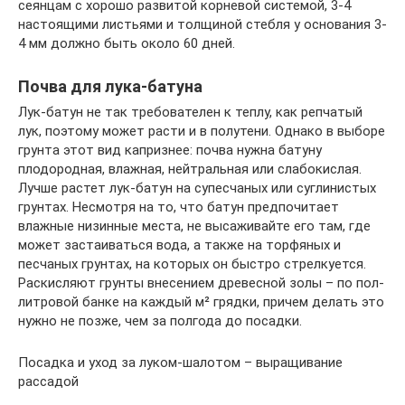
сеянцам с хорошо развитой корневой системой, 3-4
настоящими листьями и толщиной стебля у основания 3-
4 мм должно быть около 60 дней.
Почва для лука-батуна
Лук-батун не так требователен к теплу, как репчатый
лук, поэтому может расти и в полутени. Однако в выборе
грунта этот вид капризнее: почва нужна батуну
плодородная, влажная, нейтральная или слабокислая.
Лучше растет лук-батун на супесчаных или суглинистых
грунтах. Несмотря на то, что батун предпочитает
влажные низинные места, не высаживайте его там, где
может застаиваться вода, а также на торфяных и
песчаных грунтах, на которых он быстро стрелкуется.
Раскисляют грунты внесением древесной золы – по пол-
литровой банке на каждый м² грядки, причем делать это
нужно не позже, чем за полгода до посадки.
Посадка и уход за луком-шалотом – выращивание
рассадой