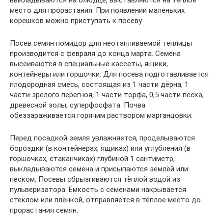
выкладываются на блюдце, выставляются на тёплое
место для прорастания. При появлении маленьких
корешков можно приступать к посеву.
Посев семян помидор для неотапливаемой теплицы
производится с февраля до конца марта. Семена
высеиваются в специальные кассеты, ящики,
контейнеры или горшочки. Для посева подготавливается
плодородная смесь, состоящая из 1 части дёрна, 1
части зрелого перегноя, 1 части торфа, 0,5 части песка,
древесной золы, суперфосфата. Почва
обеззараживается горячим раствором марганцовки.
Перед посадкой земля увлажняется, проделываются
бороздки (в контейнерах, ящиках) или углубления (в
горшочках, стаканчиках) глубиной 1 сантиметр,
выкладываются семена и присыпаются землёй или
песком. Посевы сбрызгиваются тёплой водой из
пульверизатора. Ёмкость с семенами накрывается
стеклом или плёнкой, отправляется в тёплое место до
прорастания семян.