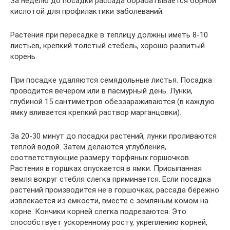
За неделю до посадки рассада обрабатывается борной
кислотой для профилактики заболеваний.
Растения при пересадке в теплицу должны иметь 8-10
листьев, крепкий толстый стебель, хорошо развитый
корень.
При посадке удаляются семядольные листья. Посадка
проводится вечером или в пасмурный день. Лунки,
глубиной 15 сантиметров обеззараживаются (в каждую
ямку вливается крепкий раствор марганцовки).
За 20-30 минут до посадки растений, лунки проливаются
тёплой водой. Затем делаются углубления,
соответствующие размеру торфяных горшочков.
Растения в горшках опускается в ямки. Присыпанная
земля вокруг стебля слегка приминается. Если посадка
растений производится не в горшочках, рассада бережно
извлекается из ёмкости, вместе с земляным комом на
корне. Кончики корней слегка подрезаются. Это
способствует ускоренному росту, укреплению корней,