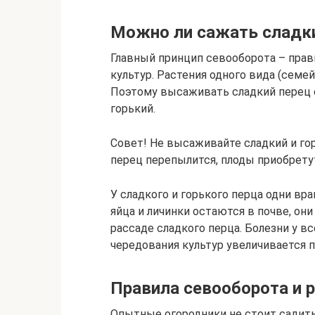
Можно ли сажать сладки
Главный принцип севооборота – прав
культур. Растения одного вида (сем
Поэтому высаживать сладкий перец с
горький.
Совет! Не высаживайте сладкий и гор
перец перепылится, плоды приобрету
У сладкого и горького перца одни вра
яйца и личинки остаются в почве, он
рассаде сладкого перца. Болезни у в
чередования культур увеличивается 
Правила севооборота и 
Опытные огородники не стоит садить