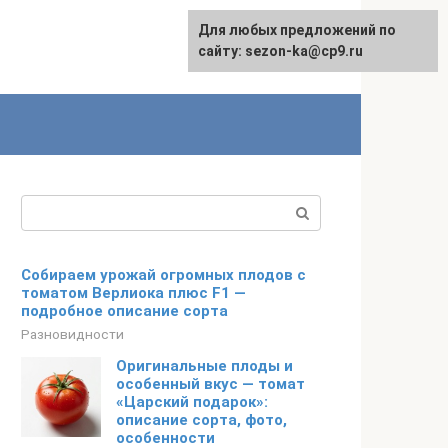
Для любых предложений по
сайту: sezon-ka@cp9.ru
Поиск:
Собираем урожай огромных плодов с
томатом Верлиока плюс F1 —
подробное описание сорта
Разновидности
Оригинальные плоды и
особенный вкус — томат
«Царский подарок»:
описание сорта, фото,
особенности