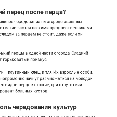
й перец после перца?
ильное чередование на огороде овощных
ейства) являются плохими предшественниками.
ледом за перцем не стоит, даже если он
ький перцы в одной части огорода. Сладкий
т горьковатый привкус.
ги − паутинный клещ и тля. Их взрослые особи,
и непременно начнут размножаться на молодой
сех видов перцев схожие, при отсутствии
процент больных кустов.
роль чередования культур
 одно и то же растение в строго определенном