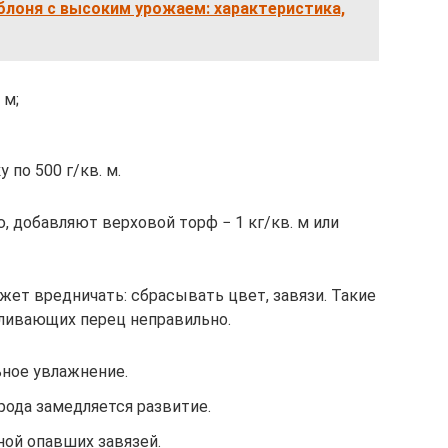
блоня с высоким урожаем: характеристика,
 м;
по 500 г/кв. м.
 добавляют верховой торф − 1 кг/кв. м или
жет вредничать: сбрасывать цвет, завязи. Такие
оливающих перец неправильно.
ьное увлажнение.
орода замедляется развитие.
ной опавших завязей.