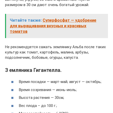
размером в 30 см дают очень богатый урожай.
Читайте также:
Суперфосфат — удобрение
для выращивания вкусных и красивых
томатов
Не рекомендуется сажать землянику Альба после таких
культур как томат, картофель, малина, арбузы,
подсолнечник, бобовые, огурцы, капуста.
З емляника Гигантелла.
Время посадки — март-май; август — октябрь;
Время созревания — июнь-июль;
Высота растения — 30см;
Вес плода – до 100 г.;