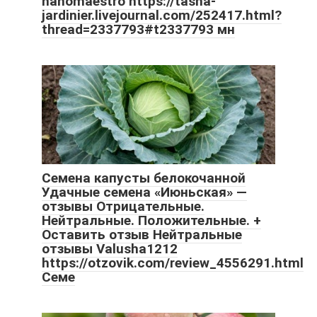
nanomaestro https://tasha-
jardinier.livejournal.com/252417.html?
thread=2337793#t2337793 мн
Семена капусты белокочанной
Удачные семена «Июньская» —
отзывы Отрицательные.
Нейтральные. Положительные. +
Оставить отзыв Нейтральные
отзывы Valusha1212
https://otzovik.com/review_4556291.html
Семе