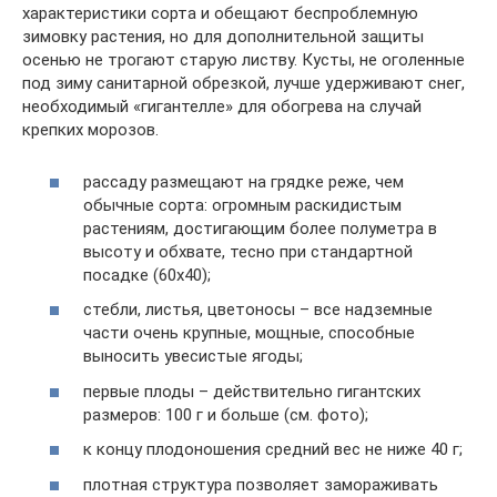
характеристики сорта и обещают беспроблемную
зимовку растения, но для дополнительной защиты
осенью не трогают старую листву. Кусты, не оголенные
под зиму санитарной обрезкой, лучше удерживают снег,
необходимый «гигантелле» для обогрева на случай
крепких морозов.
рассаду размещают на грядке реже, чем
обычные сорта: огромным раскидистым
растениям, достигающим более полуметра в
высоту и обхвате, тесно при стандартной
посадке (60х40);
стебли, листья, цветоносы – все надземные
части очень крупные, мощные, способные
выносить увесистые ягоды;
первые плоды – действительно гигантских
размеров: 100 г и больше (см. фото);
к концу плодоношения средний вес не ниже 40 г;
плотная структура позволяет замораживать