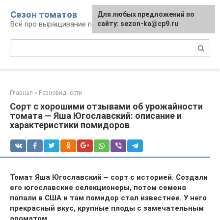
Перейти
Сезон томатов
Для любых предложений по
к
Всё про выращивание помидоров
сайту: sezon-ka@cp9.ru
контенту
Поиск:
Главная
»
Разновидности
Сорт с хорошими отзывами об урожайности
томата — Яша Югославский: описание и
характеристики помидоров
Томат Яша Югославский – сорт с историей. Создали
его югославские селекционеры, потом семена
попали в США и там помидор стал известнее. У него
прекрасный вкус, крупные плоды с замечательным
ароматом.