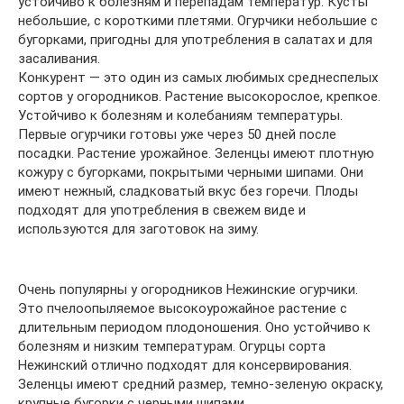
устойчиво к болезням и перепадам температур. Кусты
небольшие, с короткими плетями. Огурчики небольшие с
бугорками, пригодны для употребления в салатах и для
засаливания.
Конкурент — это один из самых любимых среднеспелых
сортов у огородников. Растение высокорослое, крепкое.
Устойчиво к болезням и колебаниям температуры.
Первые огурчики готовы уже через 50 дней после
посадки. Растение урожайное. Зеленцы имеют плотную
кожуру с бугорками, покрытыми черными шипами. Они
имеют нежный, сладковатый вкус без горечи. Плоды
подходят для употребления в свежем виде и
используются для заготовок на зиму.
Очень популярны у огородников Нежинские огурчики.
Это пчелоопыляемое высокоурожайное растение с
длительным периодом плодоношения. Оно устойчиво к
болезням и низким температурам. Огурцы сорта
Нежинский отлично подходят для консервирования.
Зеленцы имеют средний размер, темно-зеленую окраску,
крупные бугорки с черными шипами.