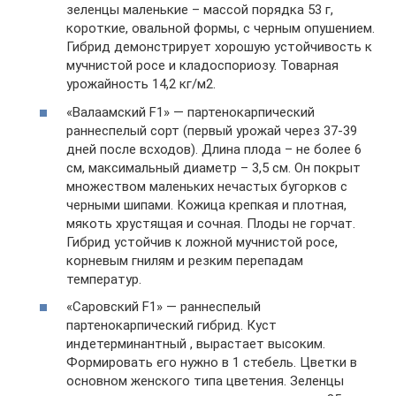
зеленцы маленькие – массой порядка 53 г,
короткие, овальной формы, с черным опушением.
Гибрид демонстрирует хорошую устойчивость к
мучнистой росе и кладоспориозу. Товарная
урожайность 14,2 кг/м2.
«Валаамский F1» — партенокарпический
раннеспелый сорт (первый урожай через 37-39
дней после всходов). Длина плода – не более 6
см, максимальный диаметр – 3,5 см. Он покрыт
множеством маленьких нечастых бугорков с
черными шипами. Кожица крепкая и плотная,
мякоть хрустящая и сочная. Плоды не горчат.
Гибрид устойчив к ложной мучнистой росе,
корневым гнилям и резким перепадам
температур.
«Саровский F1» — раннеспелый
партенокарпический гибрид. Куст
индетерминантный , вырастает высоким.
Формировать его нужно в 1 стебель. Цветки в
основном женского типа цветения. Зеленцы