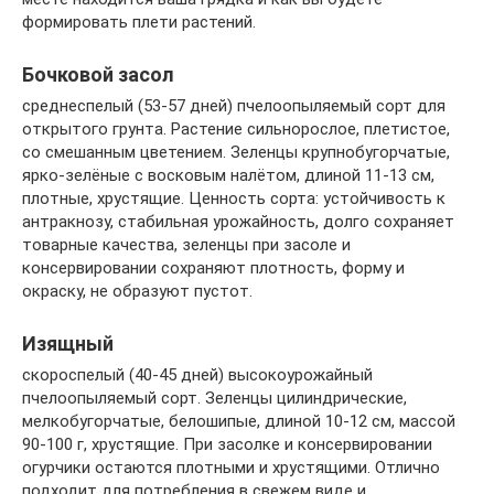
формировать плети растений.
Бочковой засол
среднеспелый (53-57 дней) пчелоопыляемый сорт для
открытого грунта. Растение сильнорослое, плетистое,
со смешанным цветением. Зеленцы крупнобугорчатые,
ярко-зелёные с восковым налётом, длиной 11-13 см,
плотные, хрустящие. Ценность сорта: устойчивость к
антракнозу, стабильная урожайность, долго сохраняет
товарные качества, зеленцы при засоле и
консервировании сохраняют плотность, форму и
окраску, не образуют пустот.
Изящный
скороспелый (40-45 дней) высокоурожайный
пчелоопыляемый сорт. Зеленцы цилиндрические,
мелкобугорчатые, белошипые, длиной 10-12 см, массой
90-100 г, хрустящие. При засолке и консервировании
огурчики остаются плотными и хрустящими. Отлично
подходит для потребления в свежем виде и