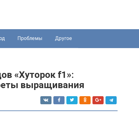
од
Проблемы
Другое
ов «Хуторок f1»:
креты выращивания