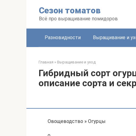
Перейти
Сезон томатов
к
контенту
Всё про выращивание помидоров
Разновидности
Выращивание и ух
Главная
»
Выращивание и уход
Гибридный сорт огурц
описание сорта и се
Овощеводство » Огурцы