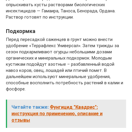
опрыскивать кусты растворами биологических
инсектицидов — Гамаира, Таноса, Бенорада, Ордана.
Раствор готовят по инструкции.
Подкормка
Перед пересадкой саженцев в грунт можно внести
удобрение «Террафлекс Универсал». Затем трижды за
сезон подкармливают огурцы небольшими дозами
органических и минеральных подкормок. Молодым
кустикам подойдут азотные – разбавленный водой
навоз коров, овец, лошадей или птичий помет. В
дальнейшем используют минеральные удобрения,
способные восполнить потребность растений в калии и
фосфоре.
Читайте также:
Фунгицид "Квадрис":
инструкция по применению, описание и
отзывы