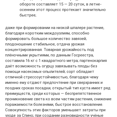
обороте составляет 15 — 20 суток, в летне-
осеннем этот процесс протекает значительно
быстрее;
даже при формировании на низкой шпалере растение,
благодаря коротким междоузлиям, способно
формировать большое количество завязей;
плодоношение стабильное, отдача урожая
концентрированная. Товарная урожайность под
плёночными укрытиями, по данным Госреестра,
составила 16 кг с 1 квадратного метра; партенокарпия
даёт возможность огурцу завязывать плоды без
помощи насекомых-опылителей; сорт обладает
отличной стрессоустойчивостью, благодаря чему
именно ему отдают предпочтение при сверхранних и
поздних сроках посадки; открытый тип куста имеет ряд
преимуществ, среди которых — беспрепятственное
проникновение света ко всем частям растения, снижение
поражаемости болезнями, быстрое восстановление.
Совокупность этих факторов уменьшает затраты при
уходе за Спино; при создании разновидности учёные