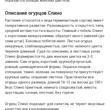
образуется больше женских цветков.
Описание огурцов Спино
Растение относится к индетерминантным сортам, имеет
генеративное развитие. Разновидность открытого типа,
средней ветвистости и высоты. Главный стебель Спино
с короткими междоузлиями, образует много завязей (до
семи штук). Боковых побегов мало. Листья огурца
некрупные, слабоморщинистые, светло-зеленого цвета.
Черенок длинный. Судя по описанию, в листовых узлах
Спино формируются по два женских цветка на 3-5
завязях. Сам огурец короткий, крупнобугорчатый,
ровный, цилиндрической формы. Окраска плодов
сплошная, темно-зеленая, на поверхности присутствуют
крупные шипы, опушение светлое. Практически все
огурцы одного размера, длиной 10-12 см, весом до 100 г.
Вкус Спино приятный, немного сладковатый, мякоть
хрустящая, сочная, плотная, без горечи.
Огурец Спино подходит для салатов, не теряет вкусовые
качества при консервировании