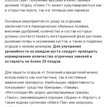
способствует получению высоких и качественных
урожаев. Огурец «Спино f1» может культивироваться как
в открытом грунте, так и в теплицах или парниках.
Основные мероприятия по уходу за огурцами
заключаются в периодических обильных поливах,
внесении удобрений, количество и состав которых
должны соответствовать вегетационной фазе растения,
рыхлении почвы и окучивании кустов, а также в подвязке
огурцов к низким шпалерам.
Для улучшения
урожайности на каждом кусте следует проводить
нормирование количества огуречных завязей и
оставлять не более 20 плодов.
Для защиты огурцов от болезней и вредителей можно
использовать как контактные, так и системные
химические препараты. Наибольшую эффективность
показывают средства «Бинорам», «Гамаир»,
«Фитоспорин-М», водно-диспергируемые гранулы
«Танос», смачивающиеся порошки «Ордан» и «Курзат», а
также водная суспензия «Абига-Пик» или хлорокись