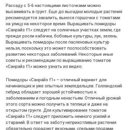
Рассаду с 5-6 настоящими листочками можно
высаживать в грунт. Еще до высадки молодые растения
рекомендуется закалить, вынося горшочки с томатами
на улицу на некоторое время. Выращивать помидоры
«Санрайз f1» следует на солнечных участках земли, где
прежде росли кабачки, бобовые культуры, лук, зелень.
Выращивать помидоры после пасленовых культур
нельзя, поскольку это может поспособствовать
развитию некоторых заболеваний. Некоторые иные
советы и рекомендации по выращиванию томатов
«Санрайз f1» можно узнать из видео:
Помидоры «Санрайз f1» – отличный вариант для
начинающих и уже опытных земледельцев. Голландский
гибрид обладает хорошей устойчивостью к
заболеваниям и погодным ненастьям. Отличный урожай
этого сорта можно получить в теплице и даже на
открытом грунте. Для культивирования томатов
«Санрайз f1» следует приложить немного усилий и
стараний. В ответ на заботу неприхотливые растения
обязательно порадуют вкусными, спелыми плодами.