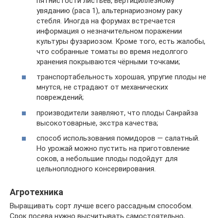
пятнистости листьев, вертициллёзному
увяданию (раса 1), альтернариозному раку
стебля. Иногда на форумах встречается
информация о незначительном поражении
культуры фузариозом. Кроме того, есть жалобы,
что собранные томаты во время недолгого
хранения покрываются чёрными точками;
транспортабельность хорошая, упругие плоды не
мнутся, не страдают от механических
повреждений;
производители заявляют, что плоды Санрайза
высокотоварные, экстра качества;
способ использования помидоров — салатный.
Но урожай можно пустить на приготовление
соков, а небольшие плоды подойдут для
цельноплодного консервирования.
Агротехника
Выращивать сорт лучше всего рассадным способом.
Срок посева нужно высчитывать самостоятельно,