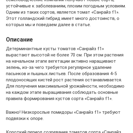
устойчивые к заболеваниям, плохим погодным условиям.
Одним из таких сортов, является томат «Санрайз f1».
Этот голландский гибрид имеет много достоинств, о
которых мы и поведаем далее в статье.
Описание
Детерминантные кусты томатов «Санрайз f1»
вырастают высотой не более 70 см. При этом растения
на начальном этапе вегетации активно наращивают
зелень, из-за чего требуется регулярное удаление
пасынков и пышных листьев. После образования 4-5
плодоносящих кистей рост растения останавливается.
Для получения максимальной урожайности, необходимо
на каждом этапе выращивания соблюдать основные
правила формирования кустов сорта «Санрайз f1».
Важно! Низкорослые помидоры «Санрайз f1» требуют
подвязки к опоре.
Короткий период созревания томатов сорта «Санрайз