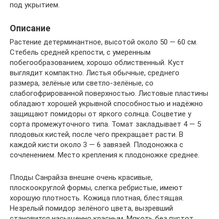
под укрытием.
Описание
Растение детерминантное, высотой около 50 — 60 см.
Стебель средней крепости, с умеренным
побегообразованием, хорошо облиственный. Куст
выглядит компактно. Листья обычные, среднего
размера, зелёные или светло-зелёные, со
слабогофрированной поверхностью. Листовые пластины
обладают хорошей укрывной способностью и надёжно
защищают помидоры от яркого солнца. Соцветие у
сорта промежуточного типа. Томат закладывает 4 — 5
плодовых кистей, после чего прекращает расти. В
каждой кисти около 3 — 6 завязей. Плодоножка с
сочленением. Место крепления к плодоножке среднее.
Плоды Санрайза внешне очень красивые,
плоскоокруглой формы, слегка ребристые, имеют
хорошую плотность. Кожица плотная, блестящая.
Незрелый помидор зелёного цвета, вызревший
становится насыщенно красным. Мякоть без пустот,