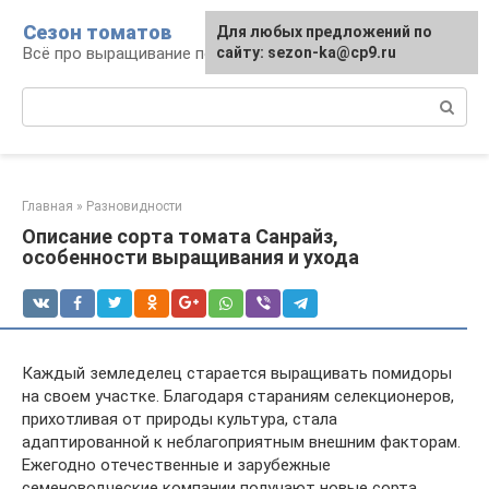
Перейти
Сезон томатов
Для любых предложений по
к
Всё про выращивание помидоров
сайту: sezon-ka@cp9.ru
контенту
Поиск:
Главная
»
Разновидности
Описание сорта томата Санрайз,
особенности выращивания и ухода
Каждый земледелец старается выращивать помидоры
на своем участке. Благодаря стараниям селекционеров,
прихотливая от природы культура, стала
адаптированной к неблагоприятным внешним факторам.
Ежегодно отечественные и зарубежные
семеноводческие компании получают новые сорта,