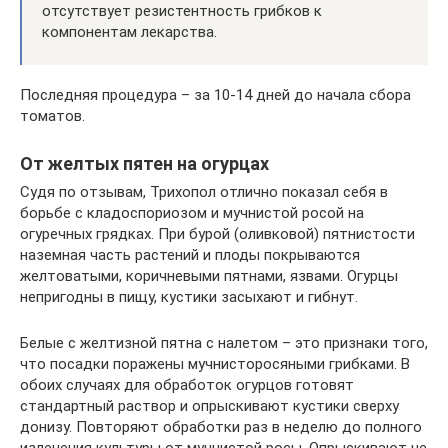
отсутствует резистентность грибков к
компонентам лекарства.
Последняя процедура – за 10-14 дней до начала сбора
томатов.
От желтых пятен на огурцах
Судя по отзывам, Трихопол отлично показал себя в
борьбе с кладоспориозом и мучнистой росой на
огуречных грядках. При бурой (оливковой) пятнистости
наземная часть растений и плоды покрываются
желтоватыми, коричневыми пятнами, язвами. Огурцы
непригодны в пищу, кустики засыхают и гибнут.
Белые с желтизной пятна с налетом – это признаки того,
что посадки поражены мучнисторосяными грибками. В
обоих случаях для обработок огурцов готовят
стандартный раствор и опрыскивают кустики сверху
донизу. Повторяют обработки раз в неделю до полного
излечения культуры от мучнистой росы. Опрыскивают не