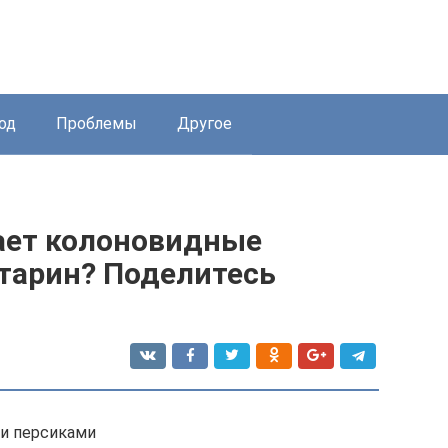
од
Проблемы
Другое
ает колоновидные
ктарин? Поделитесь
ми персиками