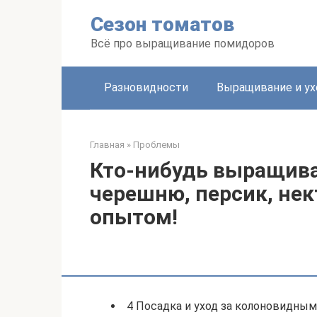
Перейти
Сезон томатов
к
контенту
Всё про выращивание помидоров
Разновидности
Выращивание и ух
Главная
»
Проблемы
Кто-нибудь выращив
черешню, персик, не
опытом!
4 Посадка и уход за колоновидны