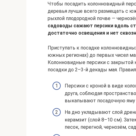
Чтобы посадить колонновидный перси
деревья лучше всего размещать с юж
рыхлой плодородной почве — чернозё
садоводы сажают персики вдоль стен
достаточно освещения и нет сквозн
Приступать к посадке колонновидных
южных регионах) до первых чисел мая
Колонновидные персики с закрытой 
посадки до 2–3-й декады мая. Правил
Персики с кроной в виде коло
друга, соблюдая пространство
выкапывают посадочную яму ди
На дно укладывают слой дрена
керамзит (слой 8–10 см). Зат
песок, перегной, чернозём, са