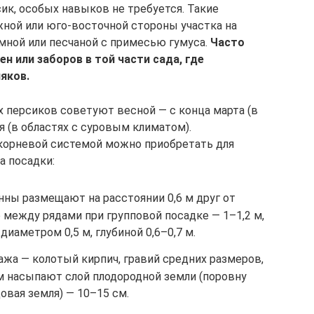
к, особых навыков не требуется. Такие
ной или юго-восточной стороны участка на
мной или песчаной с примесью гумуса.
Часто
 или заборов в той части сада, где
яков.
 персиков советуют весной — с конца марта (в
 (в областях с суровым климатом).
корневой системой можно приобретать для
а посадки:
нны размещают на расстоянии 0,6 м друг от
 между рядами при групповой посадке — 1–1,2 м,
аметром 0,5 м, глубиной 0,6–0,7 м.
жа — колотый кирпич, гравий средних размеров,
ем насыпают слой плодородной земли (поровну
довая земля) — 10–15 см.