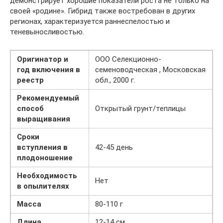
демонстрирует хорошие показатели роста не только на
своей «родине». Гибрид также востребован в других
регионах, характеризуется раннеспелостью и
теневыносливостью.
Оригинатор и
ООО Селекционно-
год включения в
семеноводческая , Московская
реестр
обл., 2000 г.
Рекомендуемый
способ
Открытый грунт/теплицы
выращивания
Сроки
вступления в
42-45 день
плодоношение
Необходимость
Нет
в опылителях
Масса
80-110 г
Длина
12-14 см