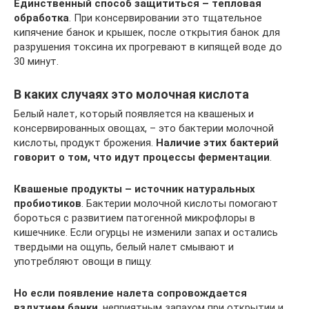
Единственный способ защититься – тепловая
обработка
. При консервировании это тщательное
кипячение банок и крышек, после открытия банок для
разрушения токсина их прогревают в кипящей воде до
30 минут.
В каких случаях это молочная кислота
Белый налет, который появляется на квашеных и
консервированных овощах, – это бактерии молочной
кислоты, продукт брожения.
Наличие этих бактерий
говорит о том, что идут процессы ферментации
.
Квашеные продукты – источник натуральных
пробиотиков
. Бактерии молочной кислоты помогают
бороться с развитием патогенной микрофлоры в
кишечнике. Если огурцы не изменили запах и остались
твердыми на ощупь, белый налет смывают и
употребляют овощи в пищу.
Но если появление налета сопровождается
вздутием банки
, неприятным запахом при открытии и