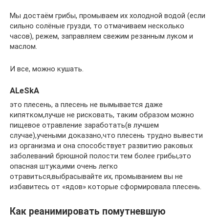
Мы достаём грибы, промываем их холодной водой (если
сильно солёные грузди, то отмачиваем несколько
часов), режем, заправляем свежим резанным луком и
маслом.
И все, можно кушать.
ALeSkA
это плесень, а плесень не вымывается даже
кипятком,лучше не рисковать, таким образом можно
пищевое отравление заработать(в лучшем
случае),учеными доказано,что плесень трудно вывести
из организма и она способствует развитию раковых
заболеваний брюшной полости.тем более грибы,это
опасная штука,ими очень легко
отравиться,выбрасывайте их, промыванием вы не
избавитесь от «ядов» которые сформировала плесень.
Как реанимировать помутневшую