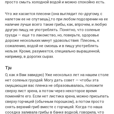
просто смыть холодной водой и можно спокойно есть.
Что же касается плесени (она выглядит по-другому, с
налетом ее не спутаешь),то при любом подозрении на ее
наличие лучше всего такие грибы, как, впрочем, и любую
другую пищу, не употреблять. Понятно, что соленые
грузди — еще то лакомство, но, поверьте, здоровье
дороже нескольких минут удовольствия. Плесень, к
сожалению, водой не смоешь и в пищу употреблять
нельзя. Кроме, разумеется, специально выращенной,
например, в дорогих сырах.
Tju
О, как я Вам завидую) Уже несколько лет на нашем столе
нет соленых груздей. Могу дать совет — чтобы эта
смущающая вас пленка не образовывалась, положите
сверху лист хрена, а потом через некоторое время
поменяйте его. Если нет листика хрена, можно присыпать
сверху горчицей (обычным порошком), а потом просто
снять верхний гриб вместе с горчицей. Когда-то наша
соседка заливала грибы в банке водкой, говорила, что