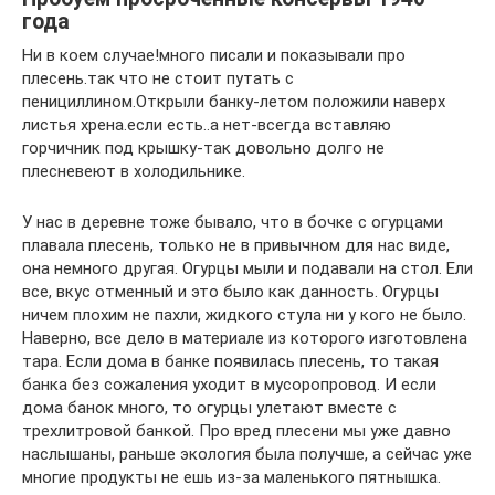
года
Ни в коем случае!много писали и показывали про
плесень.так что не стоит путать с
пенициллином.Открыли банку-летом положили наверх
листья хрена.если есть..а нет-всегда вставляю
горчичник под крышку-так довольно долго не
плесневеют в холодильнике.
У нас в деревне тоже бывало, что в бочке с огурцами
плавала плесень, только не в привычном для нас виде,
она немного другая. Огурцы мыли и подавали на стол. Ели
все, вкус отменный и это было как данность. Огурцы
ничем плохим не пахли, жидкого стула ни у кого не было.
Наверно, все дело в материале из которого изготовлена
тара. Если дома в банке появилась плесень, то такая
банка без сожаления уходит в мусоропровод. И если
дома банок много, то огурцы улетают вместе с
трехлитровой банкой. Про вред плесени мы уже давно
наслышаны, раньше экология была получше, а сейчас уже
многие продукты не ешь из-за маленького пятнышка.