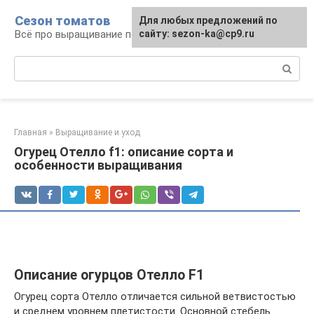
Перейти
Сезон томатов
Для любых предложений по
к
Всё про выращивание помидоров
сайту: sezon-ka@cp9.ru
контенту
Поиск:
Главная
»
Выращивание и уход
Огурец Отелло f1: описание сорта и
особенности выращивания
Описание огурцов Отелло F1
Огурец сорта Отелло отличается сильной ветвистостью
и среднем уровнем плетистости. Основной стебель