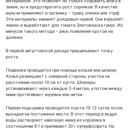
материалом. Это позволит не только сохранить влагу в
земле, но и предотвратить рост сорняков. В качестве
мульчи применяют и органику – траву, опилки или торф.
Эти материалы заманят дождевых червей. Они взрыхлят
землю и выработают для томата Златовласка гумус. Из
минусов такого метода – риск появления кротов на
делянке.
В первой августовской декаде прищипывают точку
роста.
Подвязка проводится при помощи кольев или шпалер.
Колья размещают с северной стороны участка на
расстоянии около 10 см от куста. Шпалеры
устанавливают через каждые 3-4 метра, а потом между
ними протягивают верёвки или нитки.
Первая подкормка проводится спустя 10-12 суток после
высадки на постоянное место. В этот период в ведре
воды растворяют навозную жижу из коровяка в
соотношении 8:1 и приливают 20 г суперфосфата. На