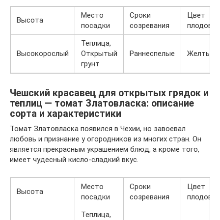
Место
Сроки
Цвет
Высота
посадки
созревания
плодов
Теплица,
Высокорослый
Открытый
Раннеспелые
Желтые
грунт
Чешский красавец для открытых грядок и
теплиц — томат Златовласка: описание
сорта и характеристики
Томат Златовласка появился в Чехии, но завоевал
любовь и признание у огородников из многих стран. Он
является прекрасным украшением блюд, а кроме того,
имеет чудесный кисло-сладкий вкус.
Место
Сроки
Цвет
Высота
посадки
созревания
плодов
Теплица,