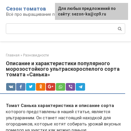
Перейти
Сезон томатов
Для любых предложений по
к
Всё про выращивание помидоров
сайту: sezon-ka@cp9.ru
контенту
Поиск:
Главная
»
Разновидности
Описание и характеристики популярного
морозостойкого ультраскороспелого сорта
томата «Санька»
Томат Санька
характеристика и описание сорта
которого представлены в нашей статье, является
ультраранним. Он станет настоящей находкой для
огородников, которые хотят собирать урожай вкусных
помидор на участке как можно раньше.