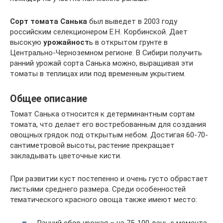
Сорт томата Санька
был выведет в 2003 году
российским селекционером Е.Н. Корбинской. Дает
высокую
урожайност
ь в открытом грунте в
Центрально-Черноземном регионе. В Сибири получить
ранний урожай сорта Санька можно, выращивая эти
томаты в теплицах или под временным укрытием.
Общее описание
Томат Санька относится к детерминантным сортам
томата, что делает его востребованным для создания
овощных грядок под открытым небом. Достигая 60-70-
сантиметровой высоты, растение прекращает
закладывать цветочные кисти.
При развитии куст постепенно и очень густо обрастает
листьями среднего размера. Среди особенностей
тематического красного овоща также имеют место:
Ранний сбор урожая – на 75-100 день с момента