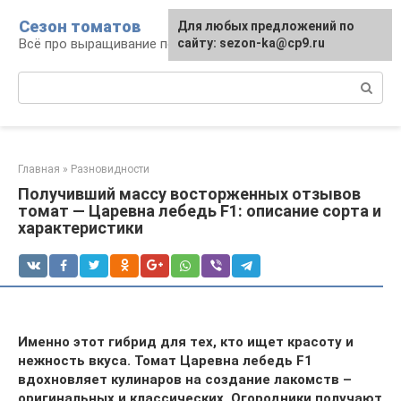
Перейти
Сезон томатов
Для любых предложений по
к
Всё про выращивание помидоров
сайту: sezon-ka@cp9.ru
контенту
Поиск:
Главная
»
Разновидности
Получивший массу восторженных отзывов
томат — Царевна лебедь F1: описание сорта и
характеристики
Именно этот гибрид для тех, кто ищет красоту и
нежность вкуса. Томат Царевна лебедь F1
вдохновляет кулинаров на создание лакомств –
оригинальных и классических. Огородники получают